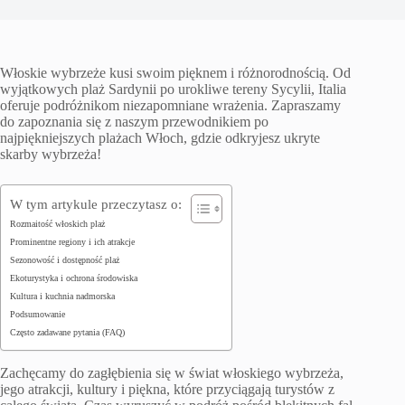
Włoskie wybrzeże kusi swoim pięknem i różnorodnością. Od
wyjątkowych plaż Sardynii po urokliwe tereny Sycylii, Italia
oferuje podróżnikom niezapomniane wrażenia. Zapraszamy
do zapoznania się z naszym przewodnikiem po
najpiękniejszych plażach Włoch, gdzie odkryjesz ukryte
skarby wybrzeża!
W tym artykule przeczytasz o:
Rozmaitość włoskich plaż
Prominentne regiony i ich atrakcje
Sezonowość i dostępność plaż
Ekoturystyka i ochrona środowiska
Kultura i kuchnia nadmorska
Podsumowanie
Często zadawane pytania (FAQ)
Zachęcamy do zagłębienia się w świat włoskiego wybrzeża,
jego atrakcji, kultury i piękna, które przyciągają turystów z