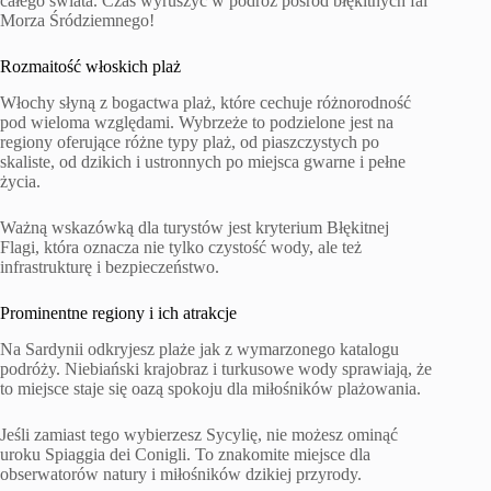
całego świata. Czas wyruszyć w podróż pośród błękitnych fal
Morza Śródziemnego!
Rozmaitość włoskich plaż
Włochy słyną z bogactwa plaż, które cechuje różnorodność
pod wieloma względami. Wybrzeże to podzielone jest na
regiony oferujące różne typy plaż, od piaszczystych po
skaliste, od dzikich i ustronnych po miejsca gwarne i pełne
życia.
Ważną wskazówką dla turystów jest kryterium Błękitnej
Flagi, która oznacza nie tylko czystość wody, ale też
infrastrukturę i bezpieczeństwo.
Prominentne regiony i ich atrakcje
Na Sardynii odkryjesz plaże jak z wymarzonego katalogu
podróży. Niebiański krajobraz i turkusowe wody sprawiają, że
to miejsce staje się oazą spokoju dla miłośników plażowania.
Jeśli zamiast tego wybierzesz Sycylię, nie możesz ominąć
uroku Spiaggia dei Conigli. To znakomite miejsce dla
obserwatorów natury i miłośników dzikiej przyrody.