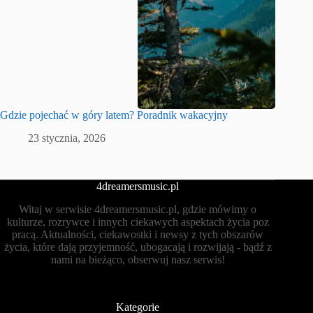
Gdzie pojechać w góry latem? Poradnik wakacyjny
23 stycznia, 2026
4dreamersmusic.pl
Witaj w serwisie 4dreamersmusic.pl, gdzie mówimy o
kulturze, rozrywce i innych ciekawych aspektach życia poz
pracą. Aktualności, ciekawostki i newsy z tych obszarów
życia, które dają przyjemność, ubogacają i rozwijają - bądź z
nami na bieżąco, obserwuj nasz serwis!
Kategorie