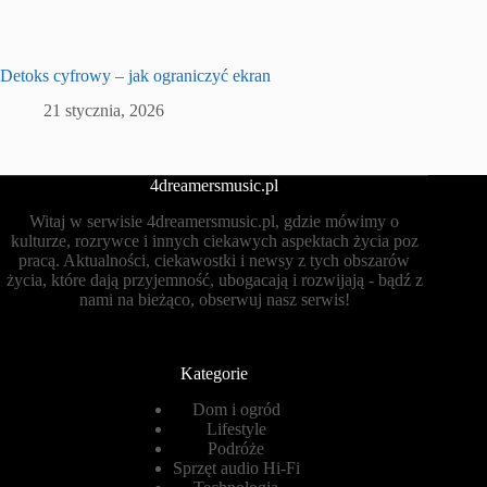
Detoks cyfrowy – jak ograniczyć ekran
21 stycznia, 2026
4dreamersmusic.pl
Witaj w serwisie 4dreamersmusic.pl, gdzie mówimy o
kulturze, rozrywce i innych ciekawych aspektach życia poz
pracą. Aktualności, ciekawostki i newsy z tych obszarów
życia, które dają przyjemność, ubogacają i rozwijają - bądź z
nami na bieżąco, obserwuj nasz serwis!
Kategorie
Dom i ogród
Lifestyle
Podróże
Sprzęt audio Hi-Fi