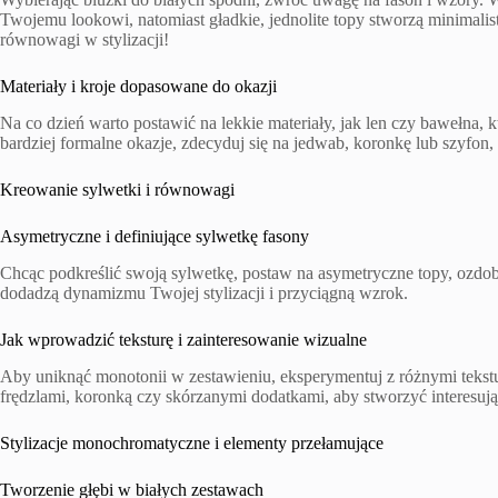
Twojemu lookowi, natomiast gładkie, jednolite topy stworzą minimalist
równowagi w stylizacji!
Materiały i kroje dopasowane do okazji
Na co dzień warto postawić na lekkie materiały, jak len czy bawełna,
bardziej formalne okazje, zdecyduj się na jedwab, koronkę lub szyfon, 
Kreowanie sylwetki i równowagi
Asymetryczne i definiujące sylwetkę fasony
Chcąc podkreślić swoją sylwetkę, postaw na asymetryczne topy, ozdob
dodadzą dynamizmu Twojej stylizacji i przyciągną wzrok.
Jak wprowadzić teksturę i zainteresowanie wizualne
Aby uniknąć monotonii w zestawieniu, eksperymentuj z różnymi tekstu
frędzlami, koronką czy skórzanymi dodatkami, aby stworzyć interesuj
Stylizacje monochromatyczne i elementy przełamujące
Tworzenie głębi w białych zestawach