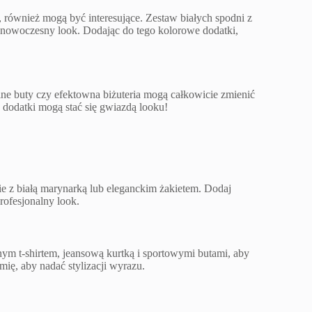
 również mogą być interesujące. Zestaw białych spodni z
, nowoczesny look. Dodając do tego kolorowe dodatki,
lne buty czy efektowna biżuteria mogą całkowicie zmienić
ie dodatki mogą stać się gwiazdą looku!
nie z białą marynarką lub eleganckim żakietem. Dodaj
rofesjonalny look.
nym t-shirtem, jeansową kurtką i sportowymi butami, aby
mię, aby nadać stylizacji wyrazu.