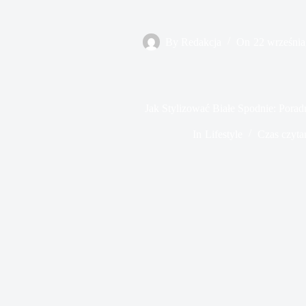
By
Redakcja
On
22 września
Jak Stylizować Białe Spodnie: Poradn
In
Lifestyle
Czas czyta