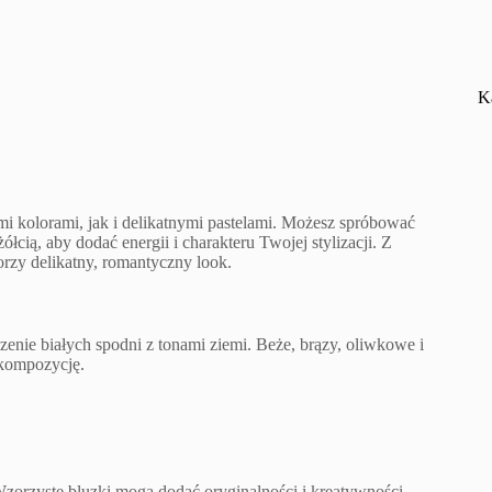
K
mi kolorami, jak i delikatnymi pastelami. Możesz spróbować
łcią, aby dodać energii i charakteru Twojej stylizacji. Z
orzy delikatny, romantyczny look.
czenie białych spodni z tonami ziemi. Beże, brązy, oliwkowe i
 kompozycję.
Wzorzyste bluzki mogą dodać oryginalności i kreatywności