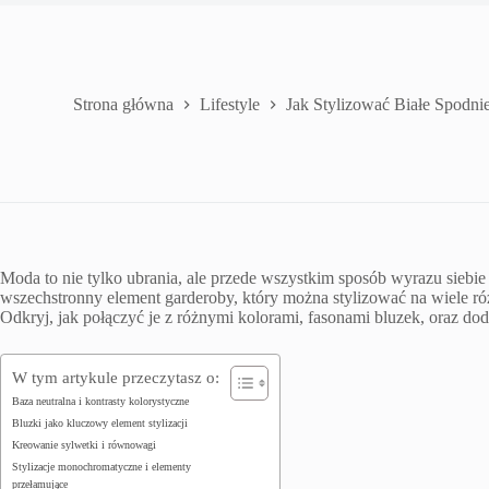
Strona główna
Lifestyle
Jak Stylizować Białe Spodnie:
Moda to nie tylko ubrania, ale przede wszystkim sposób wyrazu siebie
wszechstronny element garderoby, który można stylizować na wiele r
Odkryj, jak połączyć je z różnymi kolorami, fasonami bluzek, oraz do
W tym artykule przeczytasz o:
Baza neutralna i kontrasty kolorystyczne
Bluzki jako kluczowy element stylizacji
Kreowanie sylwetki i równowagi
Stylizacje monochromatyczne i elementy
przełamujące