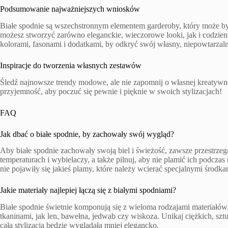
Podsumowanie najważniejszych wniosków
Białe spodnie są wszechstronnym elementem garderoby, który może by
możesz stworzyć zarówno eleganckie, wieczorowe looki, jak i codzien
kolorami, fasonami i dodatkami, by odkryć swój własny, niepowtarzaln
Inspiracje do tworzenia własnych zestawów
Śledź najnowsze trendy modowe, ale nie zapomnij o własnej kreatywnośc
przyjemność, aby poczuć się pewnie i pięknie w swoich stylizacjach!
FAQ
Jak dbać o białe spodnie, by zachowały swój wygląd?
Aby białe spodnie zachowały swoją biel i świeżość, zawsze przestrzeg
temperaturach i wybielaczy, a także pilnuj, aby nie plamić ich podcza
nie pojawiły się jakieś plamy, które należy wcierać specjalnymi środka
Jakie materiały najlepiej łączą się z białymi spodniami?
Białe spodnie świetnie komponują się z wieloma rodzajami materiałów, 
tkaninami, jak len, bawełna, jedwab czy wiskoza. Unikaj ciężkich, szt
cała stylizacja będzie wyglądała mniej elegancko.