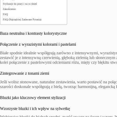
Stylizacje do pracy i na co dzień
Zakończenie
FAQ
FAQ (Najczęściej Zadawane Pytania)
Baza neutralna i kontrasty kolorystyczne
Połączenie z wyrazistymi kolorami i pastelami
Białe spodnie idealnie współgrają zarówno z intensywnymi, wyrazisty
zestawić je z intensywną czerwienią, głęboką zielenią lub słonecznym żó
kolei połączenie z pastelowymi odcieniami różu, mięty czy błękitu stw
Zintegrowanie z tonami ziemi
Jeśli wolisz stonowane, naturalne zestawienia, warto postawić na połą
szarości doskonale współgrają z bielą, tworząc harmonijną, elegancką
Bluzki jako kluczowy element stylizacji
Wzorzyste bluzki i ich wpływ na sylwetkę
Wybierając bluzki do białych spodni, zwróć uwagę na fason i wzory. 