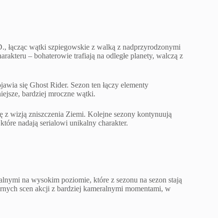
D., łącząc wątki szpiegowskie z walką z nadprzyrodzonymi
rakteru – bohaterowie trafiają na odległe planety, walczą z
awia się Ghost Rider. Sezon ten łączy elementy
jsze, bardziej mroczne wątki.
ę z wizją zniszczenia Ziemi. Kolejne sezony kontynuują
które nadają serialowi unikalny charakter.
alnymi na wysokim poziomie, które z sezonu na sezon stają
larnych scen akcji z bardziej kameralnymi momentami, w