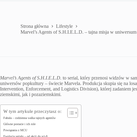
Strona główna
Lifestyle
Marvel’s Agents of S.H.I.E.L.D. – tajna misja w uniwersu
Marvel’s Agents of S.H.I.E.L.D.
to serial, który przenosi widzów w s
uniwersów popkultury – świecie Marvela. Produkcja skupia się na losa
Intervention, Enforcement, and Logistics Division), której zadaniem 
ziemskimi, jak i pozaziemskimi.
W tym artykule przeczytasz o:
Fabuła – codzienna walka tajnych agentów
Główne postacie i ich role
Powiązania z MCU
Ewolucja serialu – od akcji do sci-fi