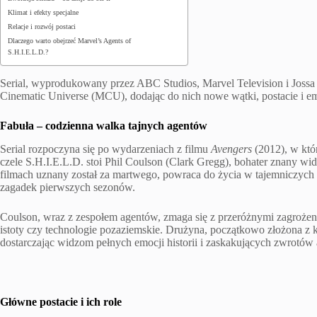
Klimat i efekty specjalne
Relacje i rozwój postaci
Dlaczego warto obejrzeć Marvel’s Agents of
S.H.I.E.L.D.?
Serial, wyprodukowany przez ABC Studios, Marvel Television i Joss
Cinematic Universe (MCU), dodając do nich nowe wątki, postacie i em
Fabuła – codzienna walka tajnych agentów
Serial rozpoczyna się po wydarzeniach z filmu
Avengers
(2012), w któ
czele S.H.I.E.L.D. stoi Phil Coulson (Clark Gregg), bohater znany 
filmach uznany został za martwego, powraca do życia w tajemniczych o
zagadek pierwszych sezonów.
Coulson, wraz z zespołem agentów, zmaga się z przeróżnymi zagrożenia
istoty czy technologie pozaziemskie. Drużyna, początkowo złożona z k
dostarczając widzom pełnych emocji historii i zaskakujących zwrotów 
Główne postacie i ich role