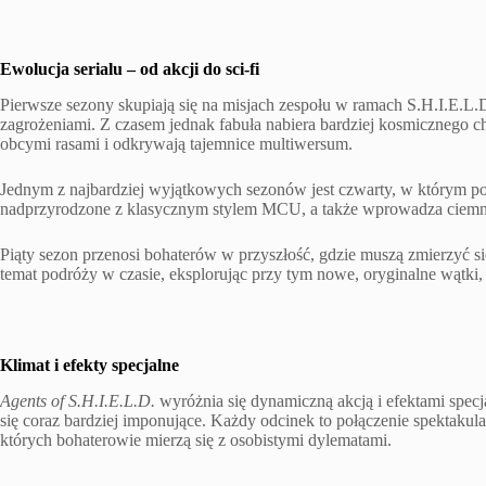
Ewolucja serialu – od akcji do sci-fi
Pierwsze sezony skupiają się na misjach zespołu w ramach S.H.I.E.L.
zagrożeniami. Z czasem jednak fabuła nabiera bardziej kosmicznego cha
obcymi rasami i odkrywają tajemnice multiwersum.
Jednym z najbardziej wyjątkowych sezonów jest czwarty, w którym poj
nadprzyrodzone z klasycznym stylem MCU, a także wprowadza ciemnie
Piąty sezon przenosi bohaterów w przyszłość, gdzie muszą zmierzyć si
temat podróży w czasie, eksplorując przy tym nowe, oryginalne wątki, 
Klimat i efekty specjalne
Agents of S.H.I.E.L.D.
wyróżnia się dynamiczną akcją i efektami specj
się coraz bardziej imponujące. Każdy odcinek to połączenie spektaku
których bohaterowie mierzą się z osobistymi dylematami.