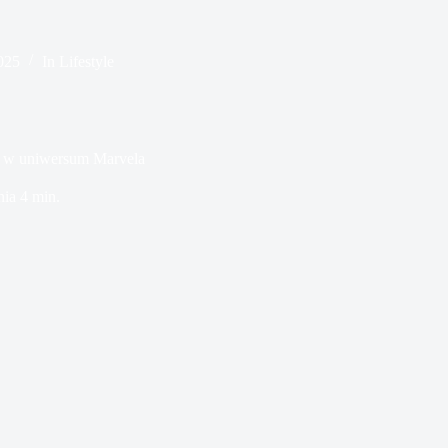
2025
In
Lifestyle
ja w uniwersum Marvela
nia
4 min.