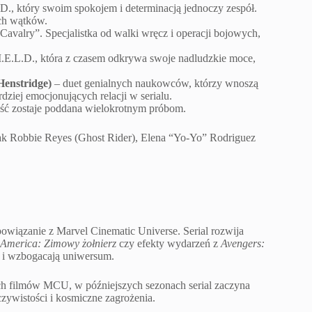
D., który swoim spokojem i determinacją jednoczy zespół.
ch wątków.
Cavalry”. Specjalistka od walki wręcz i operacji bojowych,
.I.E.L.D., która z czasem odkrywa swoje nadludzkie moce,
enstridge)
– duet genialnych naukowców, którzy wnoszą
dziej emocjonujących relacji w serialu.
ność zostaje poddana wielokrotnym próbom.
 jak Robbie Reyes (Ghost Rider), Elena “Yo-Yo” Rodriguez
 powiązanie z Marvel Cinematic Universe. Serial rozwija
 America: Zimowy żołnierz
czy efekty wydarzeń z
Avengers:
ą i wzbogacają uniwersum.
h filmów MCU, w późniejszych sezonach serial zaczyna
czywistości i kosmiczne zagrożenia.