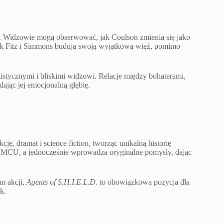
je. Widzowie mogą obserwować, jak Coulson zmienia się jako
jak Fitz i Simmons budują swoją wyjątkową więź, pomimo
listycznymi i bliskimi widzowi. Relacje między bohaterami,
ając jej emocjonalną głębię.
cję, dramat i science fiction, tworząc unikalną historię
i MCU, a jednocześnie wprowadza oryginalne pomysły, dając
m akcji,
Agents of S.H.I.E.L.D.
to obowiązkowa pozycja dla
k.