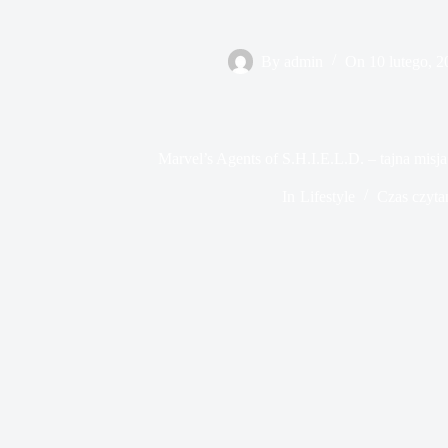
By
admin
On
10 lutego, 
Marvel’s Agents of S.H.I.E.L.D. – tajna mis
In
Lifestyle
Czas czyta