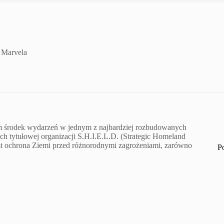
m Marvela
am środek wydarzeń w jednym z najbardziej rozbudowanych
ch tytułowej organizacji S.H.I.E.L.D. (Strategic Homeland
jest ochrona Ziemi przed różnorodnymi zagrożeniami, zarówno
P