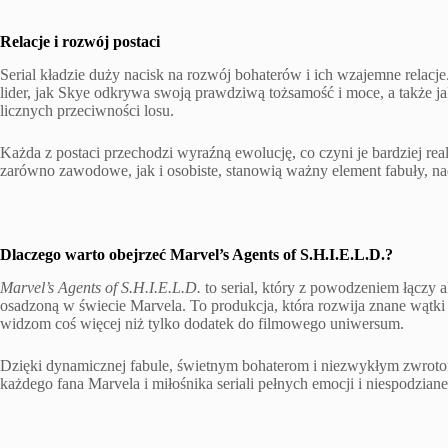
Relacje i rozwój postaci
Serial kładzie duży nacisk na rozwój bohaterów i ich wzajemne relac
lider, jak Skye odkrywa swoją prawdziwą tożsamość i moce, a także 
licznych przeciwności losu.
Każda z postaci przechodzi wyraźną ewolucję, co czyni je bardziej rea
zarówno zawodowe, jak i osobiste, stanowią ważny element fabuły, nad
Dlaczego warto obejrzeć Marvel’s Agents of S.H.I.E.L.D.?
Marvel’s Agents of S.H.I.E.L.D.
to serial, który z powodzeniem łączy ak
osadzoną w świecie Marvela. To produkcja, która rozwija znane wątk
widzom coś więcej niż tylko dodatek do filmowego uniwersum.
Dzięki dynamicznej fabule, świetnym bohaterom i niezwykłym zwroto
każdego fana Marvela i miłośnika seriali pełnych emocji i niespodziane