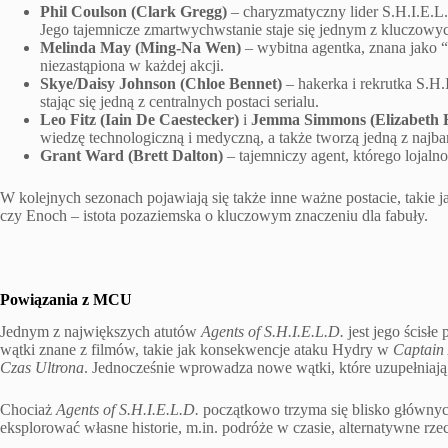
Phil Coulson (Clark Gregg)
– charyzmatyczny lider S.H.I.E.L.
Jego tajemnicze zmartwychwstanie staje się jednym z kluczowy
Melinda May (Ming-Na Wen)
– wybitna agentka, znana jako “
niezastąpiona w każdej akcji.
Skye/Daisy Johnson (Chloe Bennet)
– hakerka i rekrutka S.H
stając się jedną z centralnych postaci serialu.
Leo Fitz (Iain De Caestecker)
i
Jemma Simmons (Elizabeth H
wiedzę technologiczną i medyczną, a także tworzą jedną z najbar
Grant Ward (Brett Dalton)
– tajemniczy agent, którego lojal
W kolejnych sezonach pojawiają się także inne ważne postacie, takie
czy Enoch – istota pozaziemska o kluczowym znaczeniu dla fabuły.
Powiązania z MCU
Jednym z największych atutów
Agents of S.H.I.E.L.D.
jest jego ścisłe
wątki znane z filmów, takie jak konsekwencje ataku Hydry w
Captain
Czas Ultrona
. Jednocześnie wprowadza nowe wątki, które uzupełniaj
Chociaż
Agents of S.H.I.E.L.D.
początkowo trzyma się blisko głównyc
eksplorować własne historie, m.in. podróże w czasie, alternatywne rze