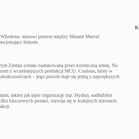
K
a Whedona, stanowi pomost między filmami Marvel
ocjonujące historie.
rym Ziemia została zaatakowana przez kosmiczną armię. Na
widzom z wcześniejszych produkcji MCU. Coulson, który w
kolicznościach – jego powrót staje się jedną z największych
mi, takimi jak tajne organizacje (np. Hydra), nadludzkie
ilku kluczowych postaci, rozwija się w kolejnych sezonach,
akcji.