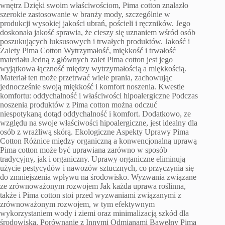
wnętrz Dzięki swoim właściwościom, Pima cotton znalazło
szerokie zastosowanie w branży mody, szczególnie w
produkcji wysokiej jakości ubrań, pościeli i ręczników. Jego
doskonała jakość sprawia, że cieszy się uznaniem wśród osób
poszukujących luksusowych i trwałych produktów. Jakość i
Zalety Pima Cotton Wytrzymałość, miękkość i trwałość
materiału Jedną z głównych zalet Pima cotton jest jego
wyjątkowa łączność między wytrzymałością a miękkością.
Materiał ten może przetrwać wiele prania, zachowując
jednocześnie swoją miękkość i komfort noszenia. Kwestie
komfortu: oddychalność i właściwości hipoalergiczne Podczas
noszenia produktów z Pima cotton można odczuć
niespotykaną dotąd oddychalność i komfort. Dodatkowo, ze
względu na swoje właściwości hipoalergiczne, jest idealny dla
osób z wrażliwą skórą. Ekologiczne Aspekty Uprawy Pima
Cotton Różnice między organiczną a konwencjonalną uprawą
Pima cotton może być uprawiana zarówno w sposób
tradycyjny, jak i organiczny. Uprawy organiczne eliminują
użycie pestycydów i nawozów sztucznych, co przyczynia się
do zmniejszenia wpływu na środowisko. Wyzwania związane
ze zrównoważonym rozwojem Jak każda uprawa roślinna,
także i Pima cotton stoi przed wyzwaniami związanymi z
zrównoważonym rozwojem, w tym efektywnym
wykorzystaniem wody i ziemi oraz minimalizacją szkód dla
środowiska. Porównanie z Innymi Odmianami Bawełny Pima