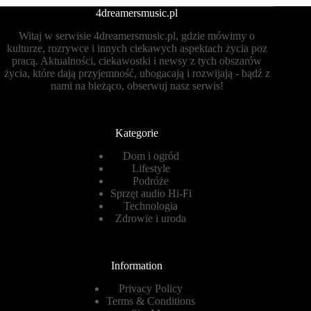
4dreamersmusic.pl
Witaj w serwisie 4dreamersmusic.pl, gdzie mówimy o
kulturze, rozrywce i innych ciekawych aspektach życia poz
pracą. Aktualności, ciekawostki i newsy z tych obszarów
życia, które dają przyjemność, ubogacają i rozwijają - bądź z
nami na bieżąco, obserwuj nasz serwis!
Kategorie
Dom i ogród
Lifestyle
Podróże
Sprzęt audio Hi-Fi
Technologia
Zdrowie i uroda
Information
Privacy Policy
Terms & Conditions