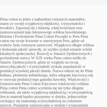
Pima cotton to jeden z najbardziej cenionych materiałów,
znany ze swojej wyjątkowej miękkości, wytrzymałości i
trwałości. Zapoznaj się z historią, właściwościami oraz
zastosowaniami tego luksusowego włókna bawełnianego.
Historia i Pochodzenie Pima Cotton Początki w Peru Pima
cotton ma swoje korzenie w starożytnym Peru, gdzie od
wieków było cenionym surowcem. Wyjątkowo długie włókna
i doskonała jakość sprawiły, że szybko zyskał uznanie wśród
lokalnych społeczności. Rozwój w Stanach Zjednoczonych i
pochodzenie nazwy W XIX wieku Pima cotton trafiło do
Stanów Zjednoczonych, gdzie ze względu na swoją
niezwykłą jakość i wytrzymałość zyskało popularność w
produkcji wysokiej jakości tkanin. Nazwa odnosi się do Pima
Indians, plemienia indiańskiego, która odegrała kluczową rolę
w rozwoju produkcji tego gatunku bawełny. Właściwości i
Zastosowania Pima Cotton Kluczowe właściwości włókna
Pima cotton Pima cotton wyróżnia się nie tylko długimi
włóknami, ale także wyjątkową miękkością i wytrzymałością.
Jest to materiał bardzo przyjemny w dotyku, jednocześnie
cechujący się znakomitą wytrzymałością na codzienne
zużycie. Popularne zastosowania w modzie i wyposażeniu