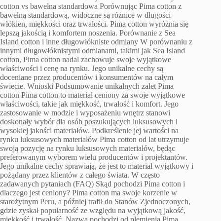
cotton vs bawełna standardowa Porównując Pima cotton z
bawełną standardową, widoczne są różnice w długości
włókien, miękkości oraz trwałości. Pima cotton wyróżnia się
lepszą jakością i komfortem noszenia. Porównanie z Sea
Island cotton i inne długowłókniste odmiany W porównaniu z
innymi długowłóknistymi odmianami, takimi jak Sea Island
cotton, Pima cotton nadal zachowuje swoje wyjątkowe
właściwości i cenę na rynku. Jego unikalne cechy są
doceniane przez producentów i konsumentów na całym
świecie. Wnioski Podsumowanie unikalnych zalet Pima
cotton Pima cotton to materiał ceniony za swoje wyjątkowe
właściwości, takie jak miękkość, trwałość i komfort. Jego
zastosowanie w modzie i wyposażeniu wnętrz stanowi
doskonały wybór dla osób poszukujących luksusowych i
wysokiej jakości materiałów. Podkreślenie jej wartości na
rynku luksusowych materiałów Pima cotton od lat utrzymuje
swoją pozycję na rynku luksusowych materiałów, będąc
preferowanym wyborem wielu producentów i projektantów.
Jego unikalne cechy sprawiają, że jest to materiał wyjątkowy i
pożądany przez klientów z całego świata. W często
zadawanych pytaniach (FAQ) Skąd pochodzi Pima cotton i
dlaczego jest ceniony? Pima cotton ma swoje korzenie w
starożytnym Peru, a później trafił do Stanów Zjednoczonych,
gdzie zyskał popularność ze względu na wyjątkową jakość,
miękkość i trwałość. Nazwa pochodzi od plemienia Pima