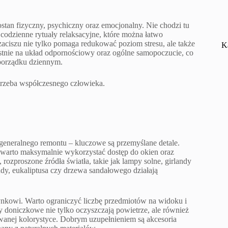
ostan fizyczny, psychiczny oraz emocjonalny. Nie chodzi tu
codzienne rytuały relaksacyjne, które można łatwo
iszu nie tylko pomaga redukować poziom stresu, ale także
K
stnie na układ odpornościowy oraz ogólne samopoczucie, co
 porządku dziennym.
trzeba współczesnego człowieka.
generalnego remontu – kluczowe są przemyślane detale.
go warto maksymalnie wykorzystać dostęp do okien oraz
rozproszone źródła światła, takie jak lampy solne, girlandy
ndy, eukaliptusa czy drzewa sandałowego działają
nkowi. Warto ograniczyć liczbę przedmiotów na widoku i
 doniczkowe nie tylko oczyszczają powietrze, ale również
nowanej kolorystyce. Dobrym uzupełnieniem są akcesoria