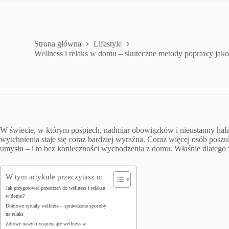
Strona główna
Lifestyle
Wellness i relaks w domu – skuteczne metody poprawy jako
W świecie, w którym pośpiech, nadmiar obowiązków i nieustanny hałas 
wytchnienia staje się coraz bardziej wyraźna. Coraz więcej osób poszu
umysłu – i to bez konieczności wychodzenia z domu.
Właśnie dlatego 
W tym artykule przeczytasz o:
Jak przygotować przestrzeń do wellness i relaksu
w domu?
Domowe rytuały wellness – sprawdzone sposoby
na relaks
Zdrowe nawyki wspierające wellness w