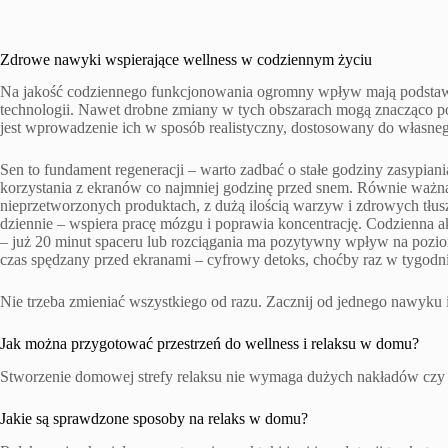
Zdrowe nawyki wspierające wellness w codziennym życiu
Na jakość codziennego funkcjonowania ogromny wpływ mają podstawow
technologii. Nawet drobne zmiany w tych obszarach mogą znacząco p
jest wprowadzenie ich w sposób realistyczny, dostosowany do własnego 
Sen to fundament regeneracji – warto zadbać o stałe godziny zasypian
korzystania z ekranów co najmniej godzinę przed snem. Równie ważna 
nieprzetworzonych produktach, z dużą ilością warzyw i zdrowych tłu
dziennie – wspiera pracę mózgu i poprawia koncentrację. Codzienna 
– już 20 minut spaceru lub rozciągania ma pozytywny wpływ na poziom
czas spędzany przed ekranami – cyfrowy detoks, choćby raz w tygodni
Nie trzeba zmieniać wszystkiego od razu. Zacznij od jednego nawyku
Jak można przygotować przestrzeń do wellness i relaksu w domu?
Stworzenie domowej strefy relaksu nie wymaga dużych nakładów czy 
Jakie są sprawdzone sposoby na relaks w domu?