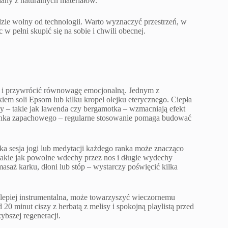
any z naturalnych materiałów.
dzie wolny od technologii. Warto wyznaczyć przestrzeń, w
 w pełni skupić się na sobie i chwili obecnej.
ie i przywrócić równowagę emocjonalną. Jednym z
kiem soli Epsom lub kilku kropel olejku eterycznego. Ciepła
 – takie jak lawenda czy bergamotka – wzmacniają efekt
minka zapachowego – regularne stosowanie pomaga budować
tka sesja jogi lub medytacji każdego ranka może znacząco
 takie jak powolne wdechy przez nos i długie wydechy
saż karku, dłoni lub stóp – wystarczy poświęcić kilka
jlepiej instrumentalna, może towarzyszyć wieczornemu
20 minut ciszy z herbatą z melisy i spokojną playlistą przed
ybszej regeneracji.