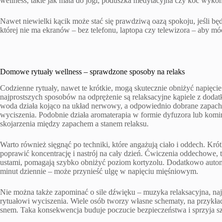
wellness, takie jak mata do jogi, poduszka medytacyjna czy koc wykon
Nawet niewielki kącik może stać się prawdziwą oazą spokoju, jeśli bę
której nie ma ekranów – bez telefonu, laptopa czy telewizora – aby móc
Domowe rytuały wellness – sprawdzone sposoby na relaks
Codzienne rytuały, nawet te krótkie, mogą skutecznie obniżyć napięc
najprostszych sposobów na odprężenie są relaksacyjne kąpiele z dodat
woda działa kojąco na układ nerwowy, a odpowiednio dobrane zapachy
wyciszenia. Podobnie działa aromaterapia w formie dyfuzora lub ko
skojarzenia między zapachem a stanem relaksu.
Warto również sięgnąć po techniki, które angażują ciało i oddech. Kró
poprawić koncentrację i nastrój na cały dzień. Ćwiczenia oddechowe,
ustami, pomagają szybko obniżyć poziom kortyzolu. Dodatkowo automa
minut dziennie – może przynieść ulgę w napięciu mięśniowym.
Nie można także zapominać o sile dźwięku – muzyka relaksacyjna, na
rytuałowi wyciszenia. Wiele osób tworzy własne schematy, na przykład 
snem. Taka konsekwencja buduje poczucie bezpieczeństwa i sprzyja sz