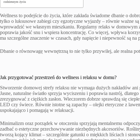
codziennym życiu
Wellness to podejście do życia, które zakłada świadome dbanie o dobr
tylko o luksusowe zabiegi czy egzotyczne wyjazdy – równie ważne są 
wprowadzić we własnym mieszkaniu. Regularny relaks w domowym zac
poprawia jakość snu i wspiera koncentrację. Co więcej, wpływa korzy
ma szczególne znaczenie w czasach, gdy napięcie i niepewność są na
Dbanie o równowagę wewnętrzną to nie tylko przywilej, ale realna po
Jak przygotować przestrzeń do wellness i relaksu w domu?
Stworzenie domowej strefy relaksu nie wymaga dużych nakładów ani 
Jasne, naturalne światło sprzyja wyciszeniu i poprawia nastrój, dlate
zrezygnować z ciężkich zasłon. Wieczorem dobrze sprawdzą się ciepłe, 
LED czy świece. Równie istotne są zapachy – olejki eteryczne z lawe
uspokajająco i pomagają w relaksacji.
Minimalizm oraz porządek w otoczeniu sprzyjają mentalnemu odpoczy
zadbać o estetyczne przechowywanie niezbędnych akcesoriów. Rośliny
tworzą kojący klimat – szczególnie gatunki o miękkich liściach i sto