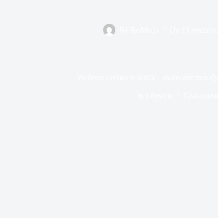
By
Redakcja
On
13 stycznia
Wellness i relaks w domu – skuteczne metody
In
Lifestyle
Czas czyta