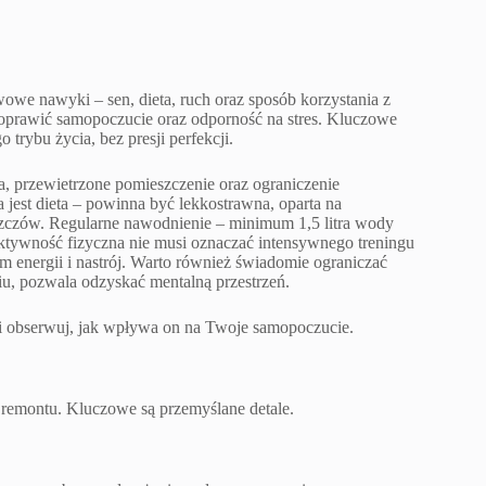
e nawyki – sen, dieta, ruch oraz sposób korzystania z
oprawić samopoczucie oraz odporność na stres. Kluczowe
trybu życia, bez presji perfekcji.
ia, przewietrzone pomieszczenie oraz ograniczenie
jest dieta – powinna być lekkostrawna, oparta na
szczów. Regularne nawodnienie – minimum 1,5 litra wody
aktywność fizyczna nie musi oznaczać intensywnego treningu
 energii i nastrój. Warto również świadomie ograniczać
u, pozwala odzyskać mentalną przestrzeń.
 i obserwuj, jak wpływa on na Twoje samopoczucie.
remontu. Kluczowe są przemyślane detale.