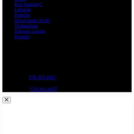
Kim jesteśmy?
Lifestyle
Podróże
Sprzęt audio Hi-Fi
Technologia
Zdrowie i uroda
Kontakt
Opening hours
9AM - 5PM
Address:
Street Name, NY 38954
Phone:
578-393-4937
Mobile:
578-393-4937