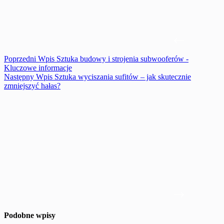
Poprzedni
Wpis
Sztuka budowy i strojenia subwooferów -
Kluczowe informacje
Następny
Wpis
Sztuka wyciszania sufitów – jak skutecznie
zmniejszyć hałas?
Podobne wpisy