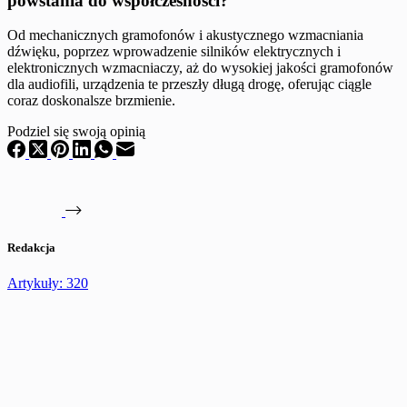
powstania do współczesności?
Od mechanicznych gramofonów i akustycznego wzmacniania
dźwięku, poprzez wprowadzenie silników elektrycznych i
elektronicznych wzmacniaczy, aż do wysokiej jakości gramofonów
dla audiofili, urządzenia te przeszły długą drogę, oferując ciągle
coraz doskonalsze brzmienie.
Podziel się swoją opinią
Redakcja
Artykuły: 320