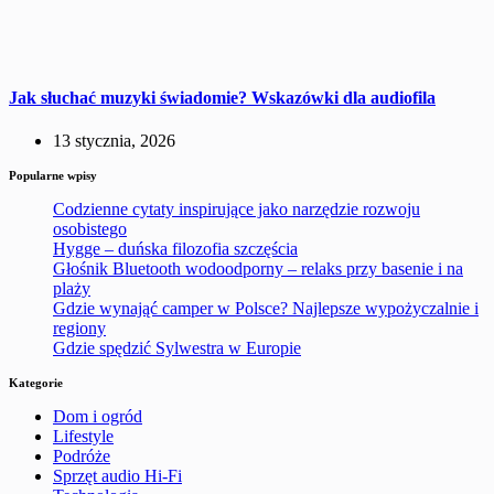
Jak słuchać muzyki świadomie? Wskazówki dla audiofila
13 stycznia, 2026
Popularne wpisy
Codzienne cytaty inspirujące jako narzędzie rozwoju
osobistego
Hygge – duńska filozofia szczęścia
Głośnik Bluetooth wodoodporny – relaks przy basenie i na
plaży
Gdzie wynająć camper w Polsce? Najlepsze wypożyczalnie i
regiony
Gdzie spędzić Sylwestra w Europie
Kategorie
Dom i ogród
Lifestyle
Podróże
Sprzęt audio Hi-Fi