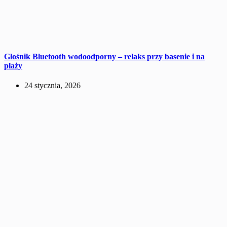
Głośnik Bluetooth wodoodporny – relaks przy basenie i na
plaży
24 stycznia, 2026