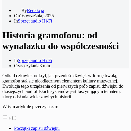
By
Redakcja
On
16 września, 2025
In
Sprzęt audio Hi-Fi
Historia gramofonu: od
wynalazku do współczesności
In
Sprzęt audio Hi-Fi
Czas czytania
3 min.
Odkąd człowiek odkrył, jak przenieść dźwięk w formę trwałą,
gramofon stał się nieodłącznym elementem kultury muzycznej.
Ewolucja tego urządzenia od pierwszych prób zapisu dźwięku do
dzisiejszych audiofilskich systemów jest fascynującym tematem,
który odsłania wiele zawiłych historii.
W tym artykule przeczytasz o:
Początki zapisu dźwięku