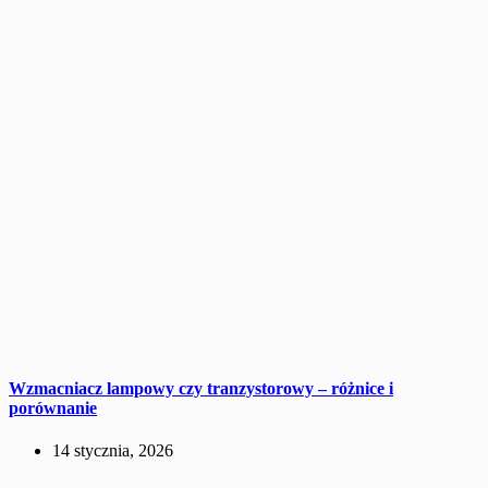
Wzmacniacz lampowy czy tranzystorowy – różnice i
porównanie
14 stycznia, 2026