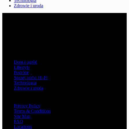
Technologia
Zdrowie i uroda
4dreamersmusic.pl
Witaj w serwisie 4dreamersmusic.pl, gdzie mówimy o kulturze,
rozrywce i innych ciekawych aspektach życia poz pracą.
Aktualności, ciekawostki i newsy z tych obszarów życia, które dają
przyjemność, ubogacają i rozwijają - bądź z nami na bieżąco,
obserwuj nasz serwis!
Kategorie
Dom i ogród
Lifestyle
Podróże
Sprzęt audio Hi-Fi
Technologia
Zdrowie i uroda
Information
Privacy Policy
Terms & Conditions
Site Map
FAQ
Locations