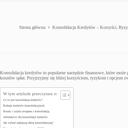
Strona główna
Konsolidacja Kredytów – Korzyści, Ryzy
Konsolidacja kredytów to popularne narzędzie finansowe, które moż
kosztów spłat. Przyjrzyjmy się bliżej korzyściom, ryzykom i opcjom 
W tym artykule przeczytasz o:
Co to jest konsolidacja kredytów?
Rodzaje kredytów konsolidacyjnych
Koszty i ryzyka związane z konsolidacją
Alternatywy dla konsolidacji kredytów
Jak wybrać najlepszą ofertę konsolidacyjną?