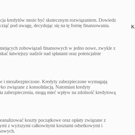
acja kredytów może być skutecznym rozwiązaniem. Dowiedz
a wziąć pod uwagę, decydując się na tę formę finansowania.
K
istniejących zobowiązań finansowych w jedno nowe, zwykle z
ć łatwiejszy nadzór nad spłatami oraz potencjalnie
ne i niezabezpieczone. Kredyty zabezpieczone wymagają
ko związane z konsolidacją. Natomiast kredyty
nia zabezpieczenia, mogą mieć wpływ na zdolność kredytową
rzeanalizować koszty początkowe oraz opłaty związane z
nnymi z wyższymi całkowitymi kosztami odsetkowymi i
nsowych.