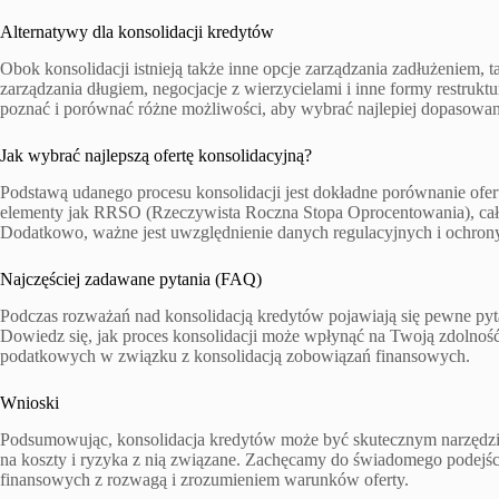
Alternatywy dla konsolidacji kredytów
Obok konsolidacji istnieją także inne opcje zarządzania zadłużeniem, t
zarządzania długiem, negocjacje z wierzycielami i inne formy restrukt
poznać i porównać różne możliwości, aby wybrać najlepiej dopasowan
Jak wybrać najlepszą ofertę konsolidacyjną?
Podstawą udanego procesu konsolidacji jest dokładne porównanie ofer
elementy jak RRSO (Rzeczywista Roczna Stopa Oprocentowania), całkow
Dodatkowo, ważne jest uwzględnienie danych regulacyjnych i ochrony
Najczęściej zadawane pytania (FAQ)
Podczas rozważań nad konsolidacją kredytów pojawiają się pewne pyt
Dowiedz się, jak proces konsolidacji może wpłynąć na Twoją zdolność 
podatkowych w związku z konsolidacją zobowiązań finansowych.
Wnioski
Podsumowując, konsolidacja kredytów może być skutecznym narzędzi
na koszty i ryzyka z nią związane. Zachęcamy do świadomego podejści
finansowych z rozwagą i zrozumieniem warunków oferty.