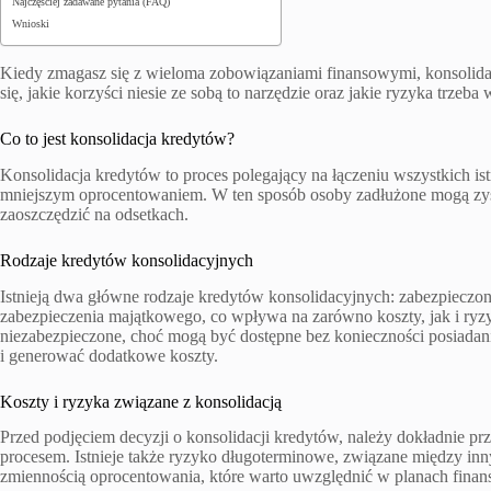
Najczęściej zadawane pytania (FAQ)
Wnioski
Kiedy zmagasz się z wieloma zobowiązaniami finansowymi, konsolid
się, jakie korzyści niesie ze sobą to narzędzie oraz jakie ryzyka trzeb
Co to jest konsolidacja kredytów?
Konsolidacja kredytów to proces polegający na łączeniu wszystkich 
mniejszym oprocentowaniem. W ten sposób osoby zadłużone mogą zyska
zaoszczędzić na odsetkach.
Rodzaje kredytów konsolidacyjnych
Istnieją dwa główne rodzaje kredytów konsolidacyjnych: zabezpieczo
zabezpieczenia majątkowego, co wpływa na zarówno koszty, jak i ryzy
niezabezpieczone, choć mogą być dostępne bez konieczności posiada
i generować dodatkowe koszty.
Koszty i ryzyka związane z konsolidacją
Przed podjęciem decyzji o konsolidacji kredytów, należy dokładnie p
procesem. Istnieje także ryzyko długoterminowe, związane między i
zmiennością oprocentowania, które warto uwzględnić w planach fina