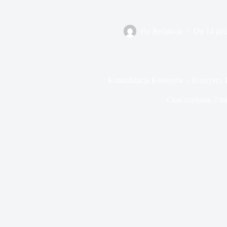
By
Redakcja
On
14 paź
Konsolidacja Kredytów – Korzyści, 
Czas czytania
2 mi