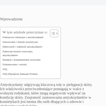
Wprowadzenie
W tym artykule przeczytasz o:
Podstawowe informacje o antyoksydantach
Zastosowanie i formuły kosmetyczne
Efektywność i stabilność antyoksydantów
Praktyczne korzyści stosowania
antyoksydantów
Interakcje i komplementarne stosowanie
Podsumowanie i wnioski
FAQ
FAQ (Najczęściej Zadawane Pytania)
Antyoksydanty odgrywają kluczową rolę w pielęgnacji skóry.
Ich właściwości przeciwutleniające pomagają w walce z
wolnymi rodnikami, które mogą negatywnie wpływać na
kondycję skóry. Znajomość zastosowania antyoksydantów w
kosmetykach jest istotna dla osób dbających o zdrowie i
atrakcyjny wygląd skóry.