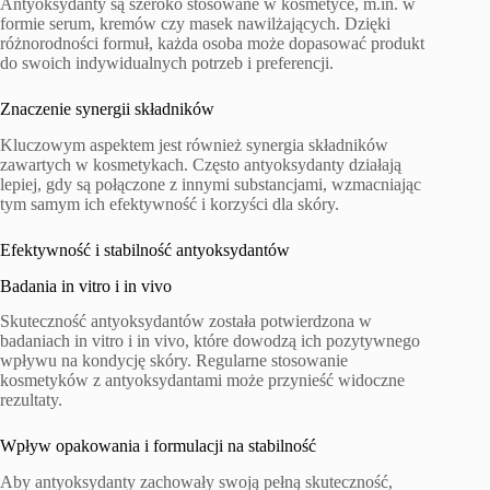
Antyoksydanty są szeroko stosowane w kosmetyce, m.in. w
formie serum, kremów czy masek nawilżających. Dzięki
różnorodności formuł, każda osoba może dopasować produkt
do swoich indywidualnych potrzeb i preferencji.
Znaczenie synergii składników
Kluczowym aspektem jest również synergia składników
zawartych w kosmetykach. Często antyoksydanty działają
lepiej, gdy są połączone z innymi substancjami, wzmacniając
tym samym ich efektywność i korzyści dla skóry.
Efektywność i stabilność antyoksydantów
Badania in vitro i in vivo
Skuteczność antyoksydantów została potwierdzona w
badaniach in vitro i in vivo, które dowodzą ich pozytywnego
wpływu na kondycję skóry. Regularne stosowanie
kosmetyków z antyoksydantami może przynieść widoczne
rezultaty.
Wpływ opakowania i formulacji na stabilność
Aby antyoksydanty zachowały swoją pełną skuteczność,