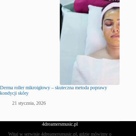
Derma roller mikroigłowy – skuteczna metoda poprawy
kondycji skóry
21 stycznia, 2026
4dreamersmusic.pl
Witaj w serwisie 4dreamersmusic.pl, gdzie mówimy o