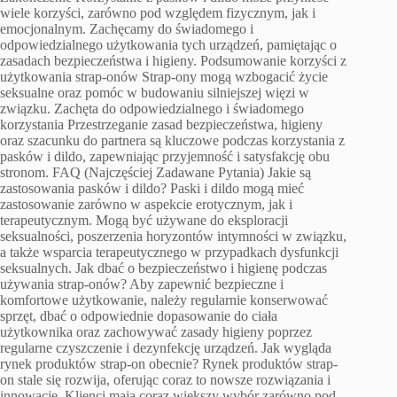
wiele korzyści, zarówno pod względem fizycznym, jak i
emocjonalnym. Zachęcamy do świadomego i
odpowiedzialnego użytkowania tych urządzeń, pamiętając o
zasadach bezpieczeństwa i higieny. Podsumowanie korzyści z
użytkowania strap-onów Strap-ony mogą wzbogacić życie
seksualne oraz pomóc w budowaniu silniejszej więzi w
związku. Zachęta do odpowiedzialnego i świadomego
korzystania Przestrzeganie zasad bezpieczeństwa, higieny
oraz szacunku do partnera są kluczowe podczas korzystania z
pasków i dildo, zapewniając przyjemność i satysfakcję obu
stronom. FAQ (Najczęściej Zadawane Pytania) Jakie są
zastosowania pasków i dildo? Paski i dildo mogą mieć
zastosowanie zarówno w aspekcie erotycznym, jak i
terapeutycznym. Mogą być używane do eksploracji
seksualności, poszerzenia horyzontów intymności w związku,
a także wsparcia terapeutycznego w przypadkach dysfunkcji
seksualnych. Jak dbać o bezpieczeństwo i higienę podczas
używania strap-onów? Aby zapewnić bezpieczne i
komfortowe użytkowanie, należy regularnie konserwować
sprzęt, dbać o odpowiednie dopasowanie do ciała
użytkownika oraz zachowywać zasady higieny poprzez
regularne czyszczenie i dezynfekcję urządzeń. Jak wygląda
rynek produktów strap-on obecnie? Rynek produktów strap-
on stale się rozwija, oferując coraz to nowsze rozwiązania i
innowacje. Klienci mają coraz większy wybór zarówno pod