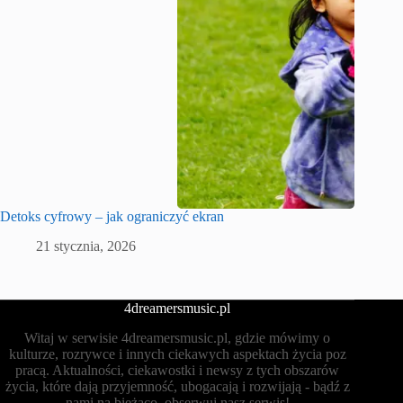
Detoks cyfrowy – jak ograniczyć ekran
21 stycznia, 2026
4dreamersmusic.pl
Witaj w serwisie 4dreamersmusic.pl, gdzie mówimy o
kulturze, rozrywce i innych ciekawych aspektach życia poz
pracą. Aktualności, ciekawostki i newsy z tych obszarów
życia, które dają przyjemność, ubogacają i rozwijają - bądź z
nami na bieżąco, obserwuj nasz serwis!