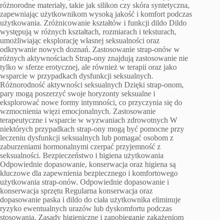
różnorodne materiały, takie jak silikon czy skóra syntetyczna,
zapewniając użytkownikom wysoką jakość i komfort podczas
użytkowania. Zróżnicowanie kształtów i funkcji dildo Dildo
występują w różnych kształtach, rozmiarach i teksturach,
umożliwiając eksplorację własnej seksualności oraz
odkrywanie nowych doznań. Zastosowanie strap-onów w
różnych aktywnościach Strap-ony znajdują zastosowanie nie
tylko w sferze erotycznej, ale również w terapii oraz jako
wsparcie w przypadkach dysfunkcji seksualnych.
Różnorodność aktywności seksualnych Dzięki strap-onom,
pary mogą poszerzyć swoje horyzonty seksualne i
eksplorować nowe formy intymności, co przyczynia się do
wzmocnienia więzi emocjonalnych. Zastosowanie
terapeutyczne i wsparcie w wyzwaniach zdrowotnych W
niektórych przypadkach strap-ony mogą być pomocne przy
leczeniu dysfunkcji seksualnych lub pomagać osobom z
zaburzeniami hormonalnymi czerpać przyjemność z
seksualności. Bezpieczeństwo i higiena użytkowania
Odpowiednie dopasowanie, konserwacja oraz higiena są
kluczowe dla zapewnienia bezpiecznego i komfortowego
użytkowania strap-onów. Odpowiednie dopasowanie i
konserwacja sprzętu Regularna konserwacja oraz
dopasowanie paska i dildo do ciała użytkownika eliminuje
ryzyko ewentualnych urazów lub dyskomfortu podczas
stosowania. Zasady higieniczne i zapobieganie zakażeniom