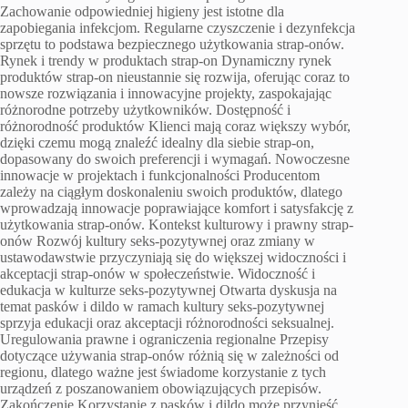
Zachowanie odpowiedniej higieny jest istotne dla
zapobiegania infekcjom. Regularne czyszczenie i dezynfekcja
sprzętu to podstawa bezpiecznego użytkowania strap-onów.
Rynek i trendy w produktach strap-on Dynamiczny rynek
produktów strap-on nieustannie się rozwija, oferując coraz to
nowsze rozwiązania i innowacyjne projekty, zaspokajając
różnorodne potrzeby użytkowników. Dostępność i
różnorodność produktów Klienci mają coraz większy wybór,
dzięki czemu mogą znaleźć idealny dla siebie strap-on,
dopasowany do swoich preferencji i wymagań. Nowoczesne
innowacje w projektach i funkcjonalności Producentom
zależy na ciągłym doskonaleniu swoich produktów, dlatego
wprowadzają innowacje poprawiające komfort i satysfakcję z
użytkowania strap-onów. Kontekst kulturowy i prawny strap-
onów Rozwój kultury seks-pozytywnej oraz zmiany w
ustawodawstwie przyczyniają się do większej widoczności i
akceptacji strap-onów w społeczeństwie. Widoczność i
edukacja w kulturze seks-pozytywnej Otwarta dyskusja na
temat pasków i dildo w ramach kultury seks-pozytywnej
sprzyja edukacji oraz akceptacji różnorodności seksualnej.
Uregulowania prawne i ograniczenia regionalne Przepisy
dotyczące używania strap-onów różnią się w zależności od
regionu, dlatego ważne jest świadome korzystanie z tych
urządzeń z poszanowaniem obowiązujących przepisów.
Zakończenie Korzystanie z pasków i dildo może przynieść