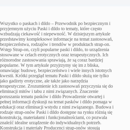
Wszystko o paskach i dildo – Przewodnik po bezpiecznym i
przyjemnym użyciu Paski i dildo to tematy, które często
wzbudzają ciekawość i niepewność. W dzisiejszym artykule
przedstawimy kompleksowe informacje na temat zastosowań,
bezpieczeństwa, rodzajów i trendów w produktach strap-on.
Wstęp Strap-on, czyli popularne paski i dildo, to urządzenia
stosowane w celach erotycznych oraz terapeutycznych. Ich
różnorodne zastosowania sprawiają, że są coraz bardziej
popularne. W tym artykule przyjrzymy się im z bliska,
omawiając budowę, bezpieczeństwo i wiele innych istotnych
kwestii. Krótki przegląd tematu Paski i dildo służą nie tylko
jako gadżety erotyczne, ale także jako narzędzia
terapeutyczne. Zrozumienie ich zastosowań przyczynia się do
eliminacji mitów i tabu z nimi związanych. Znaczenie
poruszania tematu pasków i dildo Prowadzenie otwartej i
pełnej informacji dyskusji na temat pasków i dildo pomaga w
edukacji oraz eliminacji wstydu z nimi związanego. Budowa i
rodzaje strap-onów Paski i dildo dostępne na rynku różnią się
konstrukcją, materiałami i funkcjonalnościami, co pozwala
znaleźć idealne urządzenie do indywidualnych potrzeb.
Konstrukcja i materiały Producenci strap-onów stosują