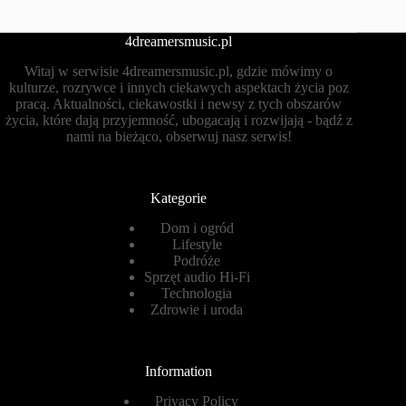
4dreamersmusic.pl
Witaj w serwisie 4dreamersmusic.pl, gdzie mówimy o
kulturze, rozrywce i innych ciekawych aspektach życia poz
pracą. Aktualności, ciekawostki i newsy z tych obszarów
życia, które dają przyjemność, ubogacają i rozwijają - bądź z
nami na bieżąco, obserwuj nasz serwis!
Kategorie
Dom i ogród
Lifestyle
Podróże
Sprzęt audio Hi-Fi
Technologia
Zdrowie i uroda
Information
Privacy Policy