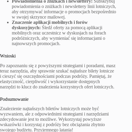
Powiadomienia o zniżkach i newslettery:
Subskrybuj
powiadomienia o zniżkach i newslettery linii lotniczych,
aby otrzymywać informacje o promocjach bezpośrednio
w swojej skrzynce mailowej.
Znaczenie aplikacji mobilnych i forów
dyskusyjnych:
Śledź oferty za pomocą aplikacji
mobilnych oraz uczestnicz w dyskusjach na forach
podróżniczych, aby wymieniać się informacjami o
najnowszych promocjach.
Wnioski
Po zapoznaniu się z powyższymi strategiami i poradami, masz
teraz narzędzia, aby sprawnie szukać najtańsze bilety lotnicze
i cieszyć się oszczędnościami podczas podróży. Pamiętaj, że
elastyczność, cierpliwość i wykorzystanie dostępnych
narzędzi to klucz do znalezienia korzystnych ofert lotniczych.
Podsumowanie
Znalezienie najtańszych biletów lotniczych może być
wyzwaniem, ale z odpowiednimi strategiami i narzędziami
zdecydowanie jest to możliwe. Wykorzystaj powyższe
wskazówki i korzystaj z podróży bez obciążania zbytnio
swojego budżetu. Przyjemnego latania!