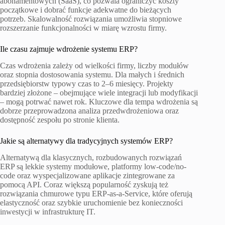
abonamentowych (SaaS), co pozwala ograniczyć koszty
początkowe i dobrać funkcje adekwatne do bieżących
potrzeb. Skalowalność rozwiązania umożliwia stopniowe
rozszerzanie funkcjonalności w miarę wzrostu firmy.
Ile czasu zajmuje wdrożenie systemu ERP?
Czas wdrożenia zależy od wielkości firmy, liczby modułów
oraz stopnia dostosowania systemu. Dla małych i średnich
przedsiębiorstw typowy czas to 2–6 miesięcy. Projekty
bardziej złożone – obejmujące wiele integracji lub modyfikacji
– mogą potrwać nawet rok. Kluczowe dla tempa wdrożenia są
dobrze przeprowadzona analiza przedwdrożeniowa oraz
dostępność zespołu po stronie klienta.
Jakie są alternatywy dla tradycyjnych systemów ERP?
Alternatywą dla klasycznych, rozbudowanych rozwiązań
ERP są lekkie systemy modułowe, platformy low-code/no-
code oraz wyspecjalizowane aplikacje zintegrowane za
pomocą API. Coraz większą popularność zyskują też
rozwiązania chmurowe typu ERP-as-a-Service, które oferują
elastyczność oraz szybkie uruchomienie bez konieczności
inwestycji w infrastrukturę IT.