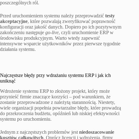
poszczególnych ról.
Przed uruchomieniem systemu należy przeprowadzić
testy
akceptacyjne
, które pozwalają zweryfikować poprawność
konfiguracji oraz jakość danych. Dopiero po ich pozytywnym
zakończeniu następuje
go-live
, czyli uruchomienie ERP w
środowisku produkcyjnym. Warto wtedy zapewnić
intensywne wsparcie użytkowników przez pierwsze tygodnie
działania systemu.
Najczęstsze błędy przy wdrażaniu systemu ERP i jak ich
uniknąć
Wdrożenie systemu ERP to złożony projekt, który może
przynieść firmie znaczące korzyści – pod warunkiem, że
zostanie przeprowadzone z należytą starannością. Niestety,
wiele organizacji popełnia powtarzalne błędy, które prowadzą
do przekroczenia budżetu, opóźnień lub niskiej efektywności
systemu po uruchomieniu.
Jednym z najczęstszych problemów jest
niedoszacowanie
kosztów całkowitych
. Oprócz licencji i wdrożenia, firmy