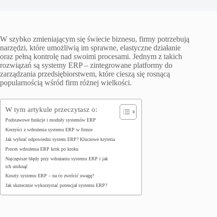
W szybko zmieniającym się świecie biznesu, firmy potrzebują
narzędzi, które umożliwią im sprawne, elastyczne działanie
oraz pełną kontrolę nad swoimi procesami. Jednym z takich
rozwiązań są systemy ERP – zintegrowane platformy do
zarządzania przedsiębiorstwem, które cieszą się rosnącą
popularnością wśród firm różnej wielkości.
W tym artykule przeczytasz o:
Podstawowe funkcje i moduły systemów ERP
Korzyści z wdrożenia systemu ERP w firmie
Jak wybrać odpowiedni system ERP? Kluczowe kryteria
Proces wdrożenia ERP krok po kroku
Najczęstsze błędy przy wdrażaniu systemu ERP i jak
ich uniknąć
Koszty systemu ERP – na co zwrócić uwagę?
Jak skutecznie wykorzystać potencjał systemu ERP?