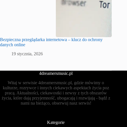
Bezpieczna przeglądarka internetowa – klucz do ochrony
danych online
19 stycznia, 2026
4dreamersmusic.pl
Witaj w serwisie 4dreamersmusic.pl, gdzie mówimy o
kulturze, rozrywce i innych ciekawych aspektach życia poz
pracą. Aktualności, ciekawostki i newsy z tych obszarów
życia, które dają przyjemność, ubogacają i rozwijają - bądź z
nami na bieżąco, obserwuj nasz serwis!
Kategorie