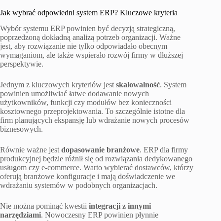
Jak wybrać odpowiedni system ERP? Kluczowe kryteria
Wybór systemu ERP powinien być decyzją strategiczną,
poprzedzoną dokładną analizą potrzeb organizacji. Ważne
jest, aby rozwiązanie nie tylko odpowiadało obecnym
wymaganiom, ale także wspierało rozwój firmy w dłuższej
perspektywie.
Jednym z kluczowych kryteriów jest
skalowalność
. System
powinien umożliwiać łatwe dodawanie nowych
użytkowników, funkcji czy modułów bez konieczności
kosztownego przeprojektowania. To szczególnie istotne dla
firm planujących ekspansję lub wdrażanie nowych procesów
biznesowych.
Równie ważne jest
dopasowanie branżowe
. ERP dla firmy
produkcyjnej będzie różnił się od rozwiązania dedykowanego
usługom czy e-commerce. Warto wybierać dostawców, którzy
oferują branżowe konfiguracje i mają doświadczenie we
wdrażaniu systemów w podobnych organizacjach.
Nie można pominąć kwestii
integracji z innymi
narzędziami
. Nowoczesny ERP powinien płynnie