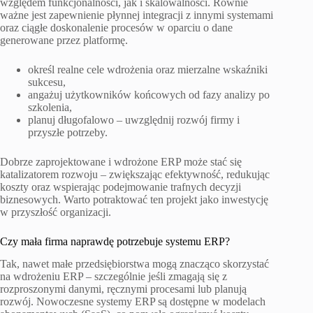
względem funkcjonalności, jak i skalowalności. Równie
ważne jest zapewnienie płynnej integracji z innymi systemami
oraz ciągłe doskonalenie procesów w oparciu o dane
generowane przez platformę.
określ realne cele wdrożenia oraz mierzalne wskaźniki
sukcesu,
angażuj użytkowników końcowych od fazy analizy po
szkolenia,
planuj długofalowo – uwzględnij rozwój firmy i
przyszłe potrzeby.
Dobrze zaprojektowane i wdrożone ERP może stać się
katalizatorem rozwoju – zwiększając efektywność, redukując
koszty oraz wspierając podejmowanie trafnych decyzji
biznesowych. Warto potraktować ten projekt jako inwestycję
w przyszłość organizacji.
Czy mała firma naprawdę potrzebuje systemu ERP?
Tak, nawet małe przedsiębiorstwa mogą znacząco skorzystać
na wdrożeniu ERP – szczególnie jeśli zmagają się z
rozproszonymi danymi, ręcznymi procesami lub planują
rozwój. Nowoczesne systemy ERP są dostępne w modelach