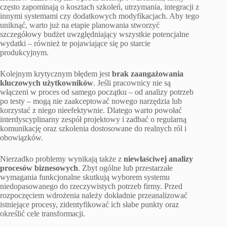
często zapominają o kosztach szkoleń, utrzymania, integracji z
innymi systemami czy dodatkowych modyfikacjach. Aby tego
uniknąć, warto już na etapie planowania stworzyć
szczegółowy budżet uwzględniający wszystkie potencjalne
wydatki – również te pojawiające się po starcie
produkcyjnym.
Kolejnym krytycznym błędem jest
brak zaangażowania
kluczowych użytkowników
. Jeśli pracownicy nie są
włączeni w proces od samego początku – od analizy potrzeb
po testy – mogą nie zaakceptować nowego narzędzia lub
korzystać z niego nieefektywnie. Dlatego warto powołać
interdyscyplinarny zespół projektowy i zadbać o regularną
komunikację oraz szkolenia dostosowane do realnych ról i
obowiązków.
Nierzadko problemy wynikają także z
niewłaściwej analizy
procesów biznesowych
. Zbyt ogólne lub przestarzałe
wymagania funkcjonalne skutkują wyborem systemu
niedopasowanego do rzeczywistych potrzeb firmy. Przed
rozpoczęciem wdrożenia należy dokładnie przeanalizować
istniejące procesy, zidentyfikować ich słabe punkty oraz
określić cele transformacji.