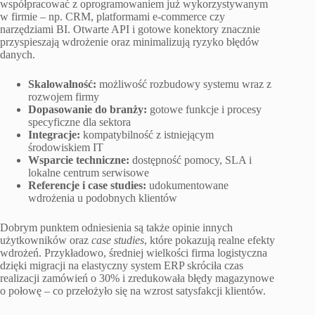
współpracować z oprogramowaniem już wykorzystywanym
w firmie – np. CRM, platformami e-commerce czy
narzędziami BI. Otwarte API i gotowe konektory znacznie
przyspieszają wdrożenie oraz minimalizują ryzyko błędów
danych.
Skalowalność:
możliwość rozbudowy systemu wraz z
rozwojem firmy
Dopasowanie do branży:
gotowe funkcje i procesy
specyficzne dla sektora
Integracje:
kompatybilność z istniejącym
środowiskiem IT
Wsparcie techniczne:
dostępność pomocy, SLA i
lokalne centrum serwisowe
Referencje i case studies:
udokumentowane
wdrożenia u podobnych klientów
Dobrym punktem odniesienia są także opinie innych
użytkowników oraz
case studies
, które pokazują realne efekty
wdrożeń. Przykładowo, średniej wielkości firma logistyczna
dzięki migracji na elastyczny system ERP skróciła czas
realizacji zamówień o 30% i zredukowała błędy magazynowe
o połowę – co przełożyło się na wzrost satysfakcji klientów.