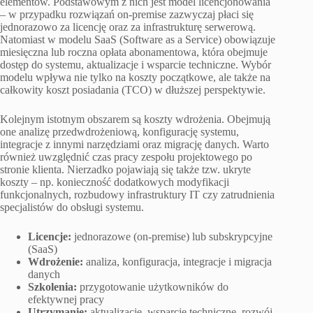
elementów. Podstawowym z nich jest model licencjonowania
– w przypadku rozwiązań on-premise zazwyczaj płaci się
jednorazowo za licencję oraz za infrastrukturę serwerową.
Natomiast w modelu SaaS (Software as a Service) obowiązuje
miesięczna lub roczna opłata abonamentowa, która obejmuje
dostęp do systemu, aktualizacje i wsparcie techniczne. Wybór
modelu wpływa nie tylko na koszty początkowe, ale także na
całkowity koszt posiadania (TCO) w dłuższej perspektywie.
Kolejnym istotnym obszarem są koszty wdrożenia. Obejmują
one analizę przedwdrożeniową, konfigurację systemu,
integracje z innymi narzędziami oraz migrację danych. Warto
również uwzględnić czas pracy zespołu projektowego po
stronie klienta. Nierzadko pojawiają się także tzw. ukryte
koszty – np. konieczność dodatkowych modyfikacji
funkcjonalnych, rozbudowy infrastruktury IT czy zatrudnienia
specjalistów do obsługi systemu.
Licencje:
jednorazowe (on-premise) lub subskrypcyjne
(SaaS)
Wdrożenie:
analiza, konfiguracja, integracje i migracja
danych
Szkolenia:
przygotowanie użytkowników do
efektywnej pracy
Utrzymanie:
aktualizacje, wsparcie techniczne, rozwój