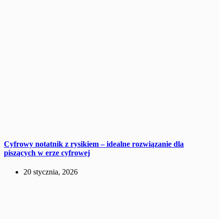
Cyfrowy notatnik z rysikiem – idealne rozwiązanie dla
piszących w erze cyfrowej
20 stycznia, 2026