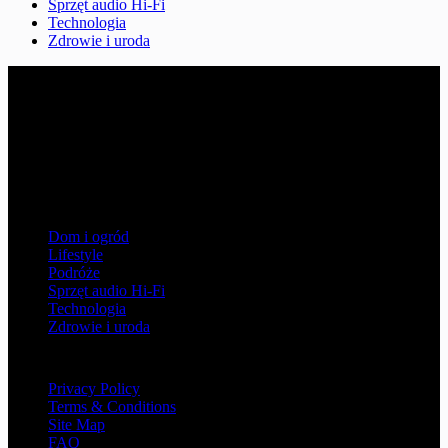
Sprzęt audio Hi-Fi
Technologia
Zdrowie i uroda
4dreamersmusic.pl
Witaj w serwisie 4dreamersmusic.pl, gdzie mówimy o kulturze,
rozrywce i innych ciekawych aspektach życia poz pracą.
Aktualności, ciekawostki i newsy z tych obszarów życia, które dają
przyjemność, ubogacają i rozwijają - bądź z nami na bieżąco,
obserwuj nasz serwis!
Kategorie
Dom i ogród
Lifestyle
Podróże
Sprzęt audio Hi-Fi
Technologia
Zdrowie i uroda
Information
Privacy Policy
Terms & Conditions
Site Map
FAQ