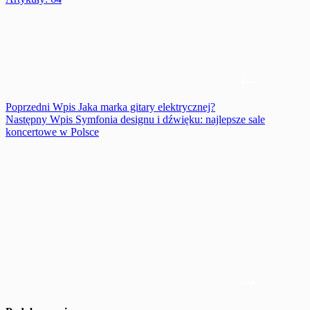
Poprzedni
Wpis
Jaka marka gitary elektrycznej?
Następny
Wpis
Symfonia designu i dźwięku: najlepsze sale
koncertowe w Polsce