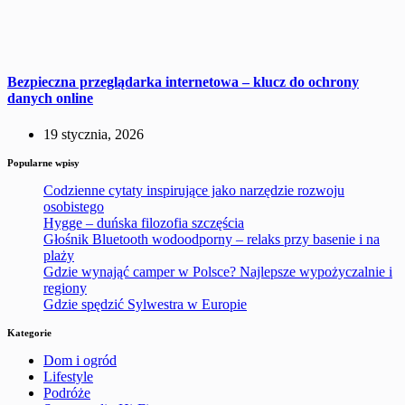
Bezpieczna przeglądarka internetowa – klucz do ochrony
danych online
19 stycznia, 2026
Popularne wpisy
Codzienne cytaty inspirujące jako narzędzie rozwoju
osobistego
Hygge – duńska filozofia szczęścia
Głośnik Bluetooth wodoodporny – relaks przy basenie i na
plaży
Gdzie wynająć camper w Polsce? Najlepsze wypożyczalnie i
regiony
Gdzie spędzić Sylwestra w Europie
Kategorie
Dom i ogród
Lifestyle
Podróże