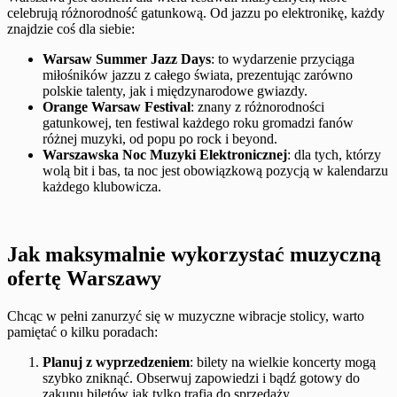
celebrują różnorodność gatunkową. Od jazzu po elektronikę, każdy
znajdzie coś dla siebie:
Warsaw Summer Jazz Days
: to wydarzenie przyciąga
miłośników jazzu z całego świata, prezentując zarówno
polskie talenty, jak i międzynarodowe gwiazdy.
Orange Warsaw Festival
: znany z różnorodności
gatunkowej, ten festiwal każdego roku gromadzi fanów
różnej muzyki, od popu po rock i beyond.
Warszawska Noc Muzyki Elektronicznej
: dla tych, którzy
wolą bit i bas, ta noc jest obowiązkową pozycją w kalendarzu
każdego klubowicza.
Jak maksymalnie wykorzystać muzyczną
ofertę Warszawy
Chcąc w pełni zanurzyć się w muzyczne wibracje stolicy, warto
pamiętać o kilku poradach:
Planuj z wyprzedzeniem
: bilety na wielkie koncerty mogą
szybko zniknąć. Obserwuj zapowiedzi i bądź gotowy do
zakupu biletów jak tylko trafią do sprzedaży.