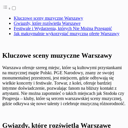
Kluczowe sceny muzyczne Warszawy
Gwiazdy, które rozświetlą Warszawę
Festiwale i Wydarzenia, których Nie Można Przegapić
Jak maksymalnie wykorzystać muzyczną ofertę Warszawy
Kluczowe sceny muzyczne Warszawy
Warszawa oferuje szereg miejsc, które są kultowymi przystankami
na muzycznej mapie Polski. PGE Narodowy, znany ze swojej
monumentalnej przestrzeni, jest miejscem, gdzie odbywają się
wielkie koncerty i festiwale. Torwar, z kolei, oferuje bardziej
intymne doświadczenie, pozwalając fanom na bliższy kontakt z
artystami. Nie można zapomnieć o takich miejscach jak Stodoła czy
Progresja – kluby, które są sercem warszawskiej sceny muzycznej,
gdzie odkrywa się nowe talenty i celebruje muzyczną różnorodność.
Gwiazdy, które rozświetlą Warszawę