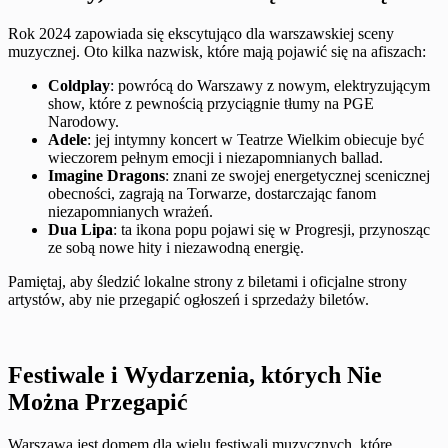
Rok 2024 zapowiada się ekscytująco dla warszawskiej sceny
muzycznej. Oto kilka nazwisk, które mają pojawić się na afiszach:
Coldplay
: powrócą do Warszawy z nowym, elektryzującym
show, które z pewnością przyciągnie tłumy na PGE
Narodowy.
Adele
: jej intymny koncert w Teatrze Wielkim obiecuje być
wieczorem pełnym emocji i niezapomnianych ballad.
Imagine Dragons
: znani ze swojej energetycznej scenicznej
obecności, zagrają na Torwarze, dostarczając fanom
niezapomnianych wrażeń.
Dua Lipa
: ta ikona popu pojawi się w Progresji, przynosząc
ze sobą nowe hity i niezawodną energię.
Pamiętaj, aby śledzić lokalne strony z biletami i oficjalne strony
artystów, aby nie przegapić ogłoszeń i sprzedaży biletów.
Festiwale i Wydarzenia, których Nie
Można Przegapić
Warszawa jest domem dla wielu festiwali muzycznych, które