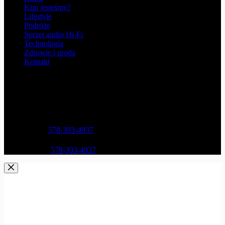
Kim jesteśmy?
Lifestyle
Podróże
Sprzęt audio Hi-Fi
Technologia
Zdrowie i uroda
Kontakt
Opening hours
9AM - 5PM
Address:
Street Name, NY 38954
Phone:
578-393-4937
Mobile:
578-393-4937