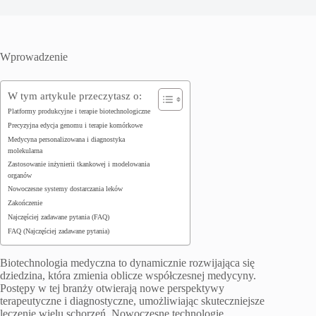
Wprowadzenie
W tym artykule przeczytasz o:
Platformy produkcyjne i terapie biotechnologiczne
Precyzyjna edycja genomu i terapie komórkowe
Medycyna personalizowana i diagnostyka
molekularna
Zastosowanie inżynierii tkankowej i modelowania
organów
Nowoczesne systemy dostarczania leków
Zakończenie
Najczęściej zadawane pytania (FAQ)
FAQ (Najczęściej zadawane pytania)
Biotechnologia medyczna to dynamicznie rozwijająca się
dziedzina, która zmienia oblicze współczesnej medycyny.
Postępy w tej branży otwierają nowe perspektywy
terapeutyczne i diagnostyczne, umożliwiając skuteczniejsze
leczenie wielu schorzeń. Nowoczesne technologie