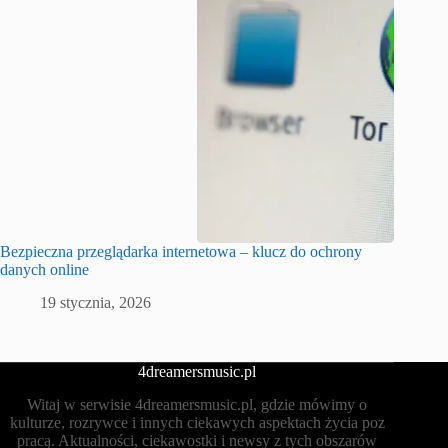
Bezpieczna przeglądarka internetowa – klucz do ochrony
danych online
19 stycznia, 2026
4dreamersmusic.pl
Witaj w serwisie 4dreamersmusic.pl, gdzie mówimy o
kulturze, rozrywce i innych ciekawych aspektach życia poz
pracą. Aktualności, ciekawostki i newsy z tych obszarów