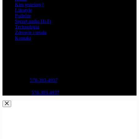
Kim jesteśmy?
Lifestyle
Podróże
Sprzęt audio Hi-Fi
Technologia
Zdrowie i uroda
Kontakt
Opening hours
9AM - 5PM
Address:
Street Name, NY 38954
Phone:
578-393-4937
Mobile:
578-393-4937