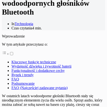
wodoodpornych głośników
Bluetooth
In
Technologia
Czas czytania
4 min.
Wprowadzenie
W tym artykule przeczytasz o:
Kluczowe funkcje techniczne
Wydajność dźwięku i żywotność baterii
Funkcjonalność i dodatkowe cechy
Rynek i trendy
FAQ
Podsumowanie
FAQ (Najczęściej zadawane pytania)
W ostatnich latach wodoodporne głośniki Bluetooth stały się
nieodłącznym elementem życia dla wielu osób. Sprzęt audio, który
można zabrać ze sobą nawet na basen czy plażę, cieszy się coraz