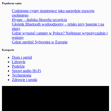
Popularne wpisy
Codzienne cytaty inspirujące jako narzędzie rozwoju
osobistego
Hygge – duńska filozofia szczęścia
Głośnik Bluetooth wodoodporny – relaks przy basenie i na
plaży
Gdzie wynająć camper w Polsce? Najlepsze wypożyczalnie i
regiony
Gdzie spędzić Sylwestra w Europie
Kategorie
Dom i ogród
Lifestyle
Podróże
Sprzęt audio Hi-Fi
Technologia
Zdrowie i uroda
4dreamersmusic.pl
Witaj w serwisie 4dreamersmusic.pl, gdzie mówimy o kulturze,
rozrywce i innych ciekawych aspektach życia poz pracą.
Aktualności, ciekawostki i newsy z tych obszarów życia, które dają
przyjemność, ubogacają i rozwijają - bądź z nami na bieżąco,