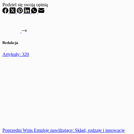
Podziel się swoją opinią
Redakcja
Artykuły: 320
Poprzedni
Wpis
Emulsje nawilżające: Skład, rodzaje i innowacje