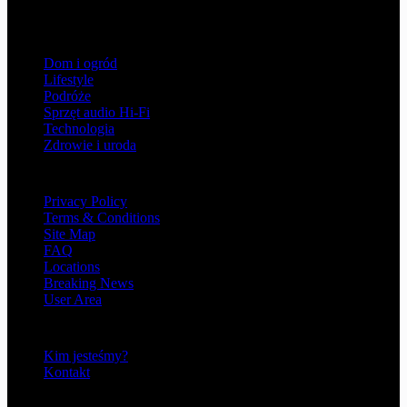
obserwuj nasz serwis!
Kategorie
Dom i ogród
Lifestyle
Podróże
Sprzęt audio Hi-Fi
Technologia
Zdrowie i uroda
Information
Privacy Policy
Terms & Conditions
Site Map
FAQ
Locations
Breaking News
User Area
O nas
Kim jesteśmy?
Kontakt