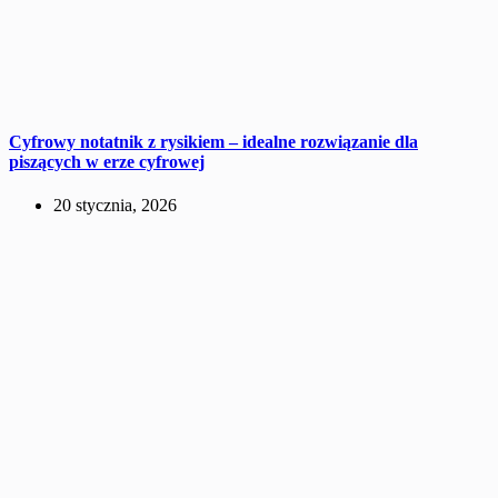
Cyfrowy notatnik z rysikiem – idealne rozwiązanie dla
piszących w erze cyfrowej
20 stycznia, 2026