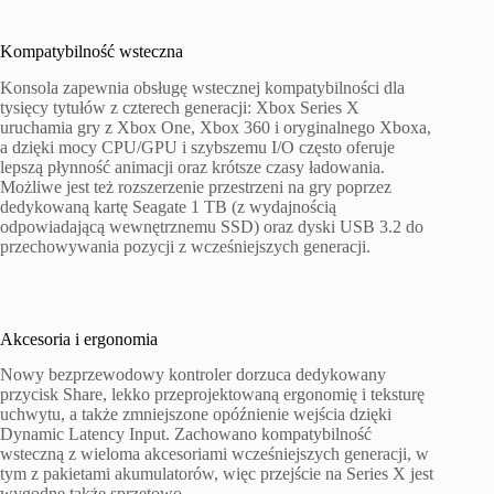
Kompatybilność wsteczna
Konsola zapewnia obsługę wstecznej kompatybilności dla
tysięcy tytułów z czterech generacji: Xbox Series X
uruchamia gry z Xbox One, Xbox 360 i oryginalnego Xboxa,
a dzięki mocy CPU/GPU i szybszemu I/O często oferuje
lepszą płynność animacji oraz krótsze czasy ładowania.
Możliwe jest też rozszerzenie przestrzeni na gry poprzez
dedykowaną kartę Seagate 1 TB (z wydajnością
odpowiadającą wewnętrznemu SSD) oraz dyski USB 3.2 do
przechowywania pozycji z wcześniejszych generacji.
Akcesoria i ergonomia
Nowy bezprzewodowy kontroler dorzuca dedykowany
przycisk Share, lekko przeprojektowaną ergonomię i teksturę
uchwytu, a także zmniejszone opóźnienie wejścia dzięki
Dynamic Latency Input. Zachowano kompatybilność
wsteczną z wieloma akcesoriami wcześniejszych generacji, w
tym z pakietami akumulatorów, więc przejście na Series X jest
wygodne także sprzętowo.