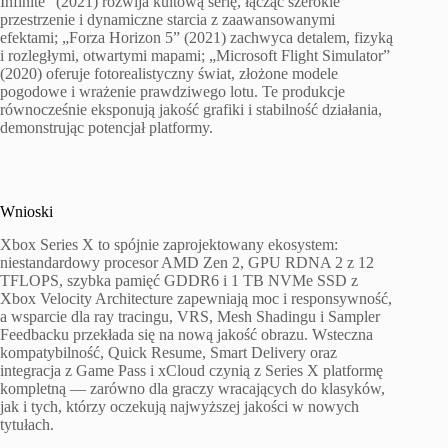
Infinite” (2021) rozwija kultową serię, łącząc szerokie
przestrzenie i dynamiczne starcia z zaawansowanymi
efektami; „Forza Horizon 5” (2021) zachwyca detalem, fizyką
i rozległymi, otwartymi mapami; „Microsoft Flight Simulator”
(2020) oferuje fotorealistyczny świat, złożone modele
pogodowe i wrażenie prawdziwego lotu. Te produkcje
równocześnie eksponują jakość grafiki i stabilność działania,
demonstrując potencjał platformy.
Wnioski
Xbox Series X to spójnie zaprojektowany ekosystem:
niestandardowy procesor AMD Zen 2, GPU RDNA 2 z 12
TFLOPS, szybka pamięć GDDR6 i 1 TB NVMe SSD z
Xbox Velocity Architecture zapewniają moc i responsywność,
a wsparcie dla ray tracingu, VRS, Mesh Shadingu i Sampler
Feedbacku przekłada się na nową jakość obrazu. Wsteczna
kompatybilność, Quick Resume, Smart Delivery oraz
integracja z Game Pass i xCloud czynią z Series X platformę
kompletną — zarówno dla graczy wracających do klasyków,
jak i tych, którzy oczekują najwyższej jakości w nowych
tytułach.