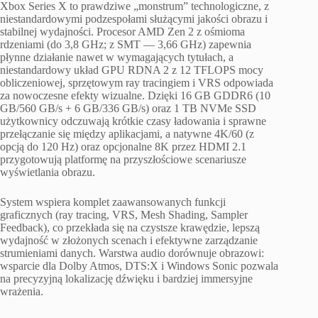
Xbox Series X to prawdziwe „monstrum” technologiczne, z
niestandardowymi podzespołami służącymi jakości obrazu i
stabilnej wydajności. Procesor AMD Zen 2 z ośmioma
rdzeniami (do 3,8 GHz; z SMT — 3,66 GHz) zapewnia
płynne działanie nawet w wymagających tytułach, a
niestandardowy układ GPU RDNA 2 z 12 TFLOPS mocy
obliczeniowej, sprzętowym ray tracingiem i VRS odpowiada
za nowoczesne efekty wizualne. Dzięki 16 GB GDDR6 (10
GB/560 GB/s + 6 GB/336 GB/s) oraz 1 TB NVMe SSD
użytkownicy odczuwają krótkie czasy ładowania i sprawne
przełączanie się między aplikacjami, a natywne 4K/60 (z
opcją do 120 Hz) oraz opcjonalne 8K przez HDMI 2.1
przygotowują platformę na przyszłościowe scenariusze
wyświetlania obrazu.
System wspiera komplet zaawansowanych funkcji
graficznych (ray tracing, VRS, Mesh Shading, Sampler
Feedback), co przekłada się na czystsze krawędzie, lepszą
wydajność w złożonych scenach i efektywne zarządzanie
strumieniami danych. Warstwa audio dorównuje obrazowi:
wsparcie dla Dolby Atmos, DTS:X i Windows Sonic pozwala
na precyzyjną lokalizację dźwięku i bardziej immersyjne
wrażenia.