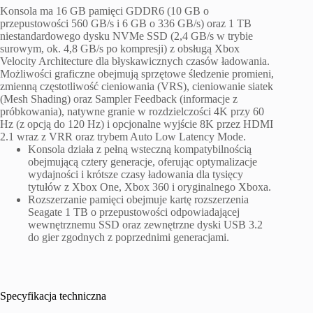
Konsola ma 16 GB pamięci GDDR6 (10 GB o
przepustowości 560 GB/s i 6 GB o 336 GB/s) oraz 1 TB
niestandardowego dysku NVMe SSD (2,4 GB/s w trybie
surowym, ok. 4,8 GB/s po kompresji) z obsługą Xbox
Velocity Architecture dla błyskawicznych czasów ładowania.
Możliwości graficzne obejmują sprzętowe śledzenie promieni,
zmienną częstotliwość cieniowania (VRS), cieniowanie siatek
(Mesh Shading) oraz Sampler Feedback (informacje z
próbkowania), natywne granie w rozdzielczości 4K przy 60
Hz (z opcją do 120 Hz) i opcjonalne wyjście 8K przez HDMI
2.1 wraz z VRR oraz trybem Auto Low Latency Mode.
Konsola działa z pełną wsteczną kompatybilnością
obejmującą cztery generacje, oferując optymalizacje
wydajności i krótsze czasy ładowania dla tysięcy
tytułów z Xbox One, Xbox 360 i oryginalnego Xboxa.
Rozszerzanie pamięci obejmuje kartę rozszerzenia
Seagate 1 TB o przepustowości odpowiadającej
wewnętrznemu SSD oraz zewnętrzne dyski USB 3.2
do gier zgodnych z poprzednimi generacjami.
Specyfikacja techniczna