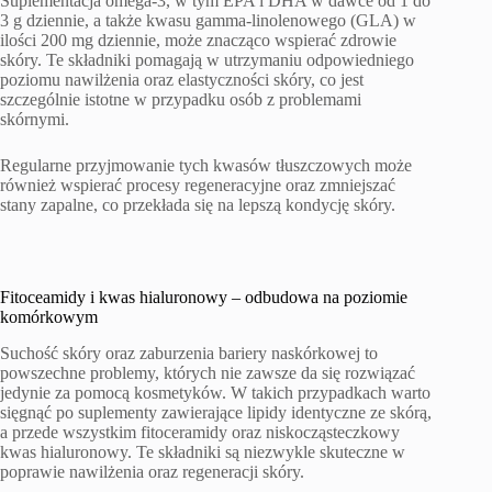
Suplementacja omega-3, w tym EPA i DHA w dawce od 1 do
3 g dziennie, a także kwasu gamma-linolenowego (GLA) w
ilości 200 mg dziennie, może znacząco wspierać zdrowie
skóry. Te składniki pomagają w utrzymaniu odpowiedniego
poziomu nawilżenia oraz elastyczności skóry, co jest
szczególnie istotne w przypadku osób z problemami
skórnymi.
Regularne przyjmowanie tych kwasów tłuszczowych może
również wspierać procesy regeneracyjne oraz zmniejszać
stany zapalne, co przekłada się na lepszą kondycję skóry.
Fitoceamidy i kwas hialuronowy – odbudowa na poziomie
komórkowym
Suchość skóry oraz zaburzenia bariery naskórkowej to
powszechne problemy, których nie zawsze da się rozwiązać
jedynie za pomocą kosmetyków. W takich przypadkach warto
sięgnąć po suplementy zawierające lipidy identyczne ze skórą,
a przede wszystkim fitoceramidy oraz niskocząsteczkowy
kwas hialuronowy. Te składniki są niezwykle skuteczne w
poprawie nawilżenia oraz regeneracji skóry.