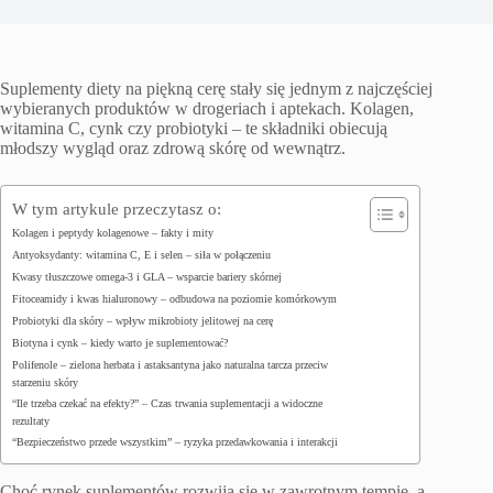
Suplementy diety na piękną cerę stały się jednym z najczęściej
wybieranych produktów w drogeriach i aptekach.
Kolagen,
witamina C, cynk czy probiotyki – te składniki obiecują
młodszy wygląd oraz zdrową skórę od wewnątrz.
W tym artykule przeczytasz o:
Kolagen i peptydy kolagenowe – fakty i mity
Antyoksydanty: witamina C, E i selen – siła w połączeniu
Kwasy tłuszczowe omega-3 i GLA – wsparcie bariery skórnej
Fitoceamidy i kwas hialuronowy – odbudowa na poziomie komórkowym
Probiotyki dla skóry – wpływ mikrobioty jelitowej na cerę
Biotyna i cynk – kiedy warto je suplementować?
Polifenole – zielona herbata i astaksantyna jako naturalna tarcza przeciw
starzeniu skóry
“Ile trzeba czekać na efekty?” – Czas trwania suplementacji a widoczne
rezultaty
“Bezpieczeństwo przede wszystkim” – ryzyka przedawkowania i interakcji
Choć rynek suplementów rozwija się w zawrotnym tempie, a