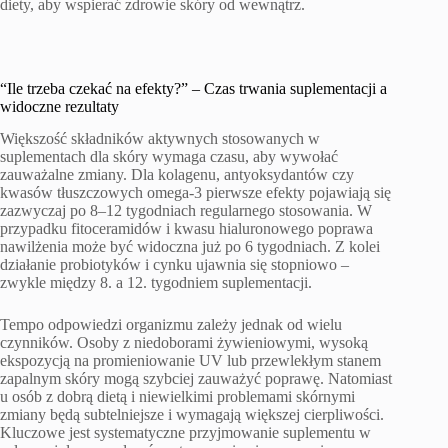
diety, aby wspierać zdrowie skóry od wewnątrz.
“Ile trzeba czekać na efekty?” – Czas trwania suplementacji a
widoczne rezultaty
Większość składników aktywnych stosowanych w
suplementach dla skóry wymaga czasu, aby wywołać
zauważalne zmiany. Dla kolagenu, antyoksydantów czy
kwasów tłuszczowych omega-3 pierwsze efekty pojawiają się
zazwyczaj po 8–12 tygodniach regularnego stosowania. W
przypadku fitoceramidów i kwasu hialuronowego poprawa
nawilżenia może być widoczna już po 6 tygodniach. Z kolei
działanie probiotyków i cynku ujawnia się stopniowo –
zwykle między 8. a 12. tygodniem suplementacji.
Tempo odpowiedzi organizmu zależy jednak od wielu
czynników. Osoby z niedoborami żywieniowymi, wysoką
ekspozycją na promieniowanie UV lub przewlekłym stanem
zapalnym skóry mogą szybciej zauważyć poprawę. Natomiast
u osób z dobrą dietą i niewielkimi problemami skórnymi
zmiany będą subtelniejsze i wymagają większej cierpliwości.
Kluczowe jest systematyczne przyjmowanie suplementu w