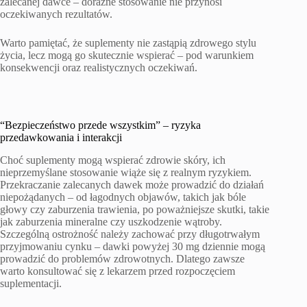
zalecanej dawce – doraźne stosowanie nie przynosi
oczekiwanych rezultatów.
Warto pamiętać, że suplementy nie zastąpią zdrowego stylu
życia, lecz mogą go skutecznie wspierać – pod warunkiem
konsekwencji oraz realistycznych oczekiwań.
“Bezpieczeństwo przede wszystkim” – ryzyka
przedawkowania i interakcji
Choć suplementy mogą wspierać zdrowie skóry, ich
nieprzemyślane stosowanie wiąże się z realnym ryzykiem.
Przekraczanie zalecanych dawek może prowadzić do działań
niepożądanych – od łagodnych objawów, takich jak bóle
głowy czy zaburzenia trawienia, po poważniejsze skutki, takie
jak zaburzenia mineralne czy uszkodzenie wątroby.
Szczególną ostrożność należy zachować przy długotrwałym
przyjmowaniu cynku – dawki powyżej 30 mg dziennie mogą
prowadzić do problemów zdrowotnych. Dlatego zawsze
warto konsultować się z lekarzem przed rozpoczęciem
suplementacji.