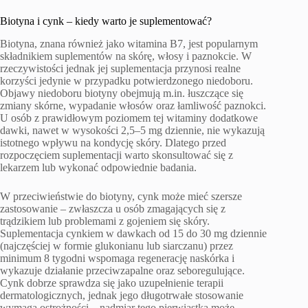
Biotyna i cynk – kiedy warto je suplementować?
Biotyna, znana również jako witamina B7, jest popularnym
składnikiem suplementów na skórę, włosy i paznokcie. W
rzeczywistości jednak jej suplementacja przynosi realne
korzyści jedynie w przypadku potwierdzonego niedoboru.
Objawy niedoboru biotyny obejmują m.in. łuszczące się
zmiany skórne, wypadanie włosów oraz łamliwość paznokci.
U osób z prawidłowym poziomem tej witaminy dodatkowe
dawki, nawet w wysokości 2,5–5 mg dziennie, nie wykazują
istotnego wpływu na kondycję skóry. Dlatego przed
rozpoczęciem suplementacji warto skonsultować się z
lekarzem lub wykonać odpowiednie badania.
W przeciwieństwie do biotyny, cynk może mieć szersze
zastosowanie – zwłaszcza u osób zmagających się z
trądzikiem lub problemami z gojeniem się skóry.
Suplementacja cynkiem w dawkach od 15 do 30 mg dziennie
(najczęściej w formie glukonianu lub siarczanu) przez
minimum 8 tygodni wspomaga regenerację naskórka i
wykazuje działanie przeciwzapalne oraz seboregulujące.
Cynk dobrze sprawdza się jako uzupełnienie terapii
dermatologicznych, jednak jego długotrwałe stosowanie
wymaga ostrożności – nadmiar tego pierwiastka może