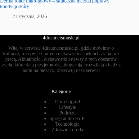
Derma roller mikroigłowy – skuteczna metoda poprawy
kondycji skóry
21 stycznia, 2026
4dreamersmusic.pl
Witaj w serwisie 4dreamersmusic.pl, gdzie mówimy o
kulturze, rozrywce i innych ciekawych aspektach życia poz
pracą. Aktualności, ciekawostki i newsy z tych obszarów
życia, które dają przyjemność, ubogacają i rozwijają - bądź z
nami na bieżąco, obserwuj nasz serwis!
Kategorie
Dom i ogród
Lifestyle
Podróże
Sprzęt audio Hi-Fi
Technologia
Zdrowie i uroda