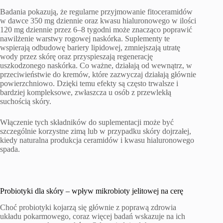
Badania pokazują, że regularne przyjmowanie fitoceramidów
w dawce 350 mg dziennie oraz kwasu hialuronowego w ilości
120 mg dziennie przez 6–8 tygodni może znacząco poprawić
nawilżenie warstwy rogowej naskórka. Suplementy te
wspierają odbudowę bariery lipidowej, zmniejszają utratę
wody przez skórę oraz przyspieszają regenerację
uszkodzonego naskórka. Co ważne, działają od wewnątrz, w
przeciwieństwie do kremów, które zazwyczaj działają głównie
powierzchniowo. Dzięki temu efekty są często trwalsze i
bardziej kompleksowe, zwłaszcza u osób z przewlekłą
suchością skóry.
Włączenie tych składników do suplementacji może być
szczególnie korzystne zimą lub w przypadku skóry dojrzałej,
kiedy naturalna produkcja ceramidów i kwasu hialuronowego
spada.
Probiotyki dla skóry – wpływ mikrobioty jelitowej na cerę
Choć probiotyki kojarzą się głównie z poprawą zdrowia
układu pokarmowego, coraz więcej badań wskazuje na ich