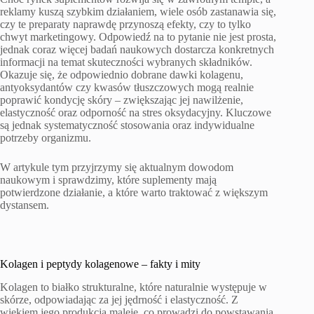
reklamy kuszą szybkim działaniem, wiele osób zastanawia się,
czy te preparaty naprawdę przynoszą efekty, czy to tylko
chwyt marketingowy. Odpowiedź na to pytanie nie jest prosta,
jednak coraz więcej badań naukowych dostarcza konkretnych
informacji na temat skuteczności wybranych składników.
Okazuje się, że odpowiednio dobrane dawki kolagenu,
antyoksydantów czy kwasów tłuszczowych mogą realnie
poprawić kondycję skóry – zwiększając jej nawilżenie,
elastyczność oraz odporność na stres oksydacyjny. Kluczowe
są jednak systematyczność stosowania oraz indywidualne
potrzeby organizmu.
W artykule tym przyjrzymy się aktualnym dowodom
naukowym i sprawdzimy, które suplementy mają
potwierdzone działanie, a które warto traktować z większym
dystansem.
Kolagen i peptydy kolagenowe – fakty i mity
Kolagen to białko strukturalne, które naturalnie występuje w
skórze, odpowiadając za jej jędrność i elastyczność. Z
wiekiem jego produkcja maleje, co prowadzi do powstawania