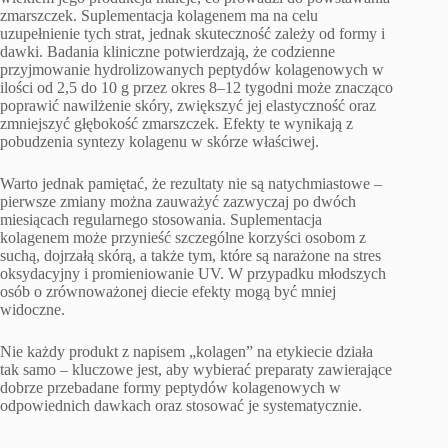
zmarszczek. Suplementacja kolagenem ma na celu
uzupełnienie tych strat, jednak skuteczność zależy od formy i
dawki. Badania kliniczne potwierdzają, że codzienne
przyjmowanie hydrolizowanych peptydów kolagenowych w
ilości od 2,5 do 10 g przez okres 8–12 tygodni może znacząco
poprawić nawilżenie skóry, zwiększyć jej elastyczność oraz
zmniejszyć głębokość zmarszczek. Efekty te wynikają z
pobudzenia syntezy kolagenu w skórze właściwej.
Warto jednak pamiętać, że rezultaty nie są natychmiastowe –
pierwsze zmiany można zauważyć zazwyczaj po dwóch
miesiącach regularnego stosowania. Suplementacja
kolagenem może przynieść szczególne korzyści osobom z
suchą, dojrzałą skórą, a także tym, które są narażone na stres
oksydacyjny i promieniowanie UV. W przypadku młodszych
osób o zrównoważonej diecie efekty mogą być mniej
widoczne.
Nie każdy produkt z napisem „kolagen” na etykiecie działa
tak samo – kluczowe jest, aby wybierać preparaty zawierające
dobrze przebadane formy peptydów kolagenowych w
odpowiednich dawkach oraz stosować je systematycznie.