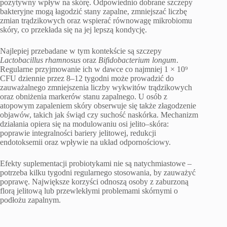
pozytywny wpływ na skórę. Odpowiednio dobrane szczepy
bakteryjne mogą łagodzić stany zapalne, zmniejszać liczbę
zmian trądzikowych oraz wspierać równowagę mikrobiomu
skóry, co przekłada się na jej lepszą kondycję.
Najlepiej przebadane w tym kontekście są szczepy
Lactobacillus rhamnosus
oraz
Bifidobacterium longum
.
Regularne przyjmowanie ich w dawce co najmniej 1 × 10⁹
CFU dziennie przez 8–12 tygodni może prowadzić do
zauważalnego zmniejszenia liczby wykwitów trądzikowych
oraz obniżenia markerów stanu zapalnego. U osób z
atopowym zapaleniem skóry obserwuje się także złagodzenie
objawów, takich jak świąd czy suchość naskórka. Mechanizm
działania opiera się na modulowaniu osi jelito–skóra:
poprawie integralności bariery jelitowej, redukcji
endotoksemii oraz wpływie na układ odpornościowy.
Efekty suplementacji probiotykami nie są natychmiastowe –
potrzeba kilku tygodni regularnego stosowania, by zauważyć
poprawę. Największe korzyści odnoszą osoby z zaburzoną
florą jelitową lub przewlekłymi problemami skórnymi o
podłożu zapalnym.