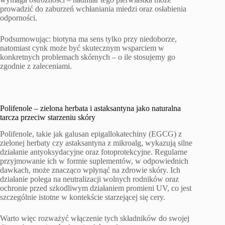
prowadzić do zaburzeń wchłaniania miedzi oraz osłabienia
odporności.
Podsumowując: biotyna ma sens tylko przy niedoborze,
natomiast cynk może być skutecznym wsparciem w
konkretnych problemach skórnych – o ile stosujemy go
zgodnie z zaleceniami.
Polifenole – zielona herbata i astaksantyna jako naturalna
tarcza przeciw starzeniu skóry
Polifenole, takie jak galusan epigallokatechiny (EGCG) z
zielonej herbaty czy astaksantyna z mikroalg, wykazują silne
działanie antyoksydacyjne oraz fotoprotekcyjne. Regularne
przyjmowanie ich w formie suplementów, w odpowiednich
dawkach, może znacząco wpłynąć na zdrowie skóry. Ich
działanie polega na neutralizacji wolnych rodników oraz
ochronie przed szkodliwym działaniem promieni UV, co jest
szczególnie istotne w kontekście starzejącej się cery.
Warto więc rozważyć włączenie tych składników do swojej