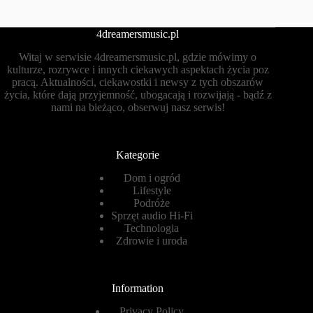
4dreamersmusic.pl
Witaj w serwisie 4dreamersmusic.pl, gdzie mówimy o
kulturze, rozrywce i innych ciekawych aspektach życia poz
pracą. Aktualności, ciekawostki i newsy z tych obszarów
życia, które dają przyjemność, ubogacają i rozwijają - bądź z
nami na bieżąco, obserwuj nasz serwis!
Kategorie
Dom i ogród
Lifestyle
Podróże
Sprzęt audio Hi-Fi
Technologia
Zdrowie i uroda
Information
Privacy Policy