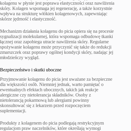
kolagenu w płynie jest poprawa elastyczności oraz nawilżenia
skóry. Kolagen wspomaga jej regenerację, a także korzystnie
wpływa na strukturę włókien kolagenowych, zapewniając
skórze jędrność i elastyczność.
Mechanizm działania kolagenu do picia opiera się na procesie
sygnalizacji molekularnej, która wspomaga odbudowę tkanki
łącznej oraz zapobiega utracie nawilżenia skóry. Regularne
spożywanie kolagenu może przyczynić się także do redukcji
zmarszczek oraz poprawy ogólnej kondycji skóry, nadając jej
młodzieńczy wygląd.
Bezpieczeństwo i skutki uboczne
Przyjmowanie kolagenu do picia jest uważane za bezpieczne
dla większości osób. Niemniej jednak, warto pamiętać o
ewentualnych efektach ubocznych, takich jak reakcje
alergiczne czy nietolerancja składników. Osoby z
nietolerancją pokarmową lub alergiami powinny
skonsultować się z lekarzem przed rozpoczęciem
suplementacji.
Produkty z kolagenem do picia podlegają restrykcyjnym
regulacjom praw naczelników, które określają wymogi