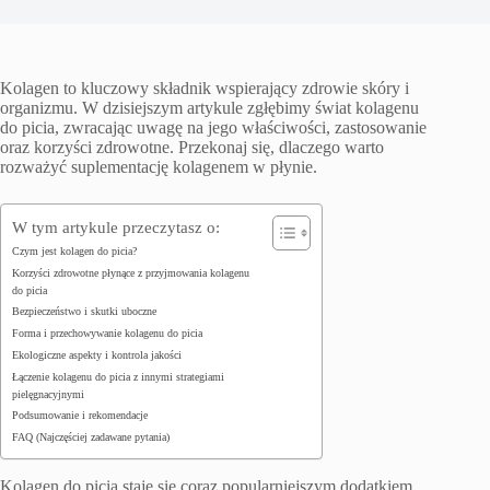
Kolagen to kluczowy składnik wspierający zdrowie skóry i
organizmu. W dzisiejszym artykule zgłębimy świat kolagenu
do picia, zwracając uwagę na jego właściwości, zastosowanie
oraz korzyści zdrowotne. Przekonaj się, dlaczego warto
rozważyć suplementację kolagenem w płynie.
W tym artykule przeczytasz o:
Czym jest kolagen do picia?
Korzyści zdrowotne płynące z przyjmowania kolagenu
do picia
Bezpieczeństwo i skutki uboczne
Forma i przechowywanie kolagenu do picia
Ekologiczne aspekty i kontrola jakości
Łączenie kolagenu do picia z innymi strategiami
pielęgnacyjnymi
Podsumowanie i rekomendacje
FAQ (Najczęściej zadawane pytania)
Kolagen do picia staje się coraz popularniejszym dodatkiem