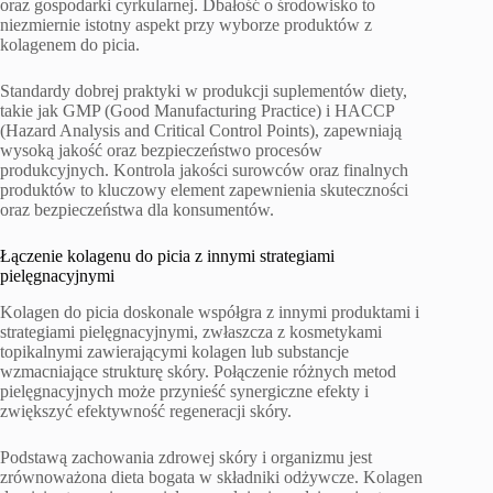
oraz gospodarki cyrkularnej. Dbałość o środowisko to
niezmiernie istotny aspekt przy wyborze produktów z
kolagenem do picia.
Standardy dobrej praktyki w produkcji suplementów diety,
takie jak GMP (Good Manufacturing Practice) i HACCP
(Hazard Analysis and Critical Control Points), zapewniają
wysoką jakość oraz bezpieczeństwo procesów
produkcyjnych. Kontrola jakości surowców oraz finalnych
produktów to kluczowy element zapewnienia skuteczności
oraz bezpieczeństwa dla konsumentów.
Łączenie kolagenu do picia z innymi strategiami
pielęgnacyjnymi
Kolagen do picia doskonale współgra z innymi produktami i
strategiami pielęgnacyjnymi, zwłaszcza z kosmetykami
topikalnymi zawierającymi kolagen lub substancje
wzmacniające strukturę skóry. Połączenie różnych metod
pielęgnacyjnych może przynieść synergiczne efekty i
zwiększyć efektywność regeneracji skóry.
Podstawą zachowania zdrowej skóry i organizmu jest
zrównoważona dieta bogata w składniki odżywcze. Kolagen