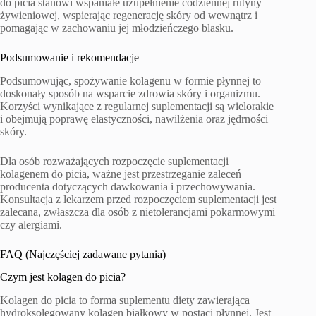
do picia stanowi wspaniałe uzupełnienie codziennej rutyny
żywieniowej, wspierając regenerację skóry od wewnątrz i
pomagając w zachowaniu jej młodzieńczego blasku.
Podsumowanie i rekomendacje
Podsumowując, spożywanie kolagenu w formie płynnej to
doskonały sposób na wsparcie zdrowia skóry i organizmu.
Korzyści wynikające z regularnej suplementacji są wielorakie
i obejmują poprawę elastyczności, nawilżenia oraz jędrności
skóry.
Dla osób rozważających rozpoczęcie suplementacji
kolagenem do picia, ważne jest przestrzeganie zaleceń
producenta dotyczących dawkowania i przechowywania.
Konsultacja z lekarzem przed rozpoczęciem suplementacji jest
zalecana, zwłaszcza dla osób z nietolerancjami pokarmowymi
czy alergiami.
FAQ (Najczęściej zadawane pytania)
Czym jest kolagen do picia?
Kolagen do picia to forma suplementu diety zawierająca
hydroksolegowany kolagen białkowy w postaci płynnej. Jest