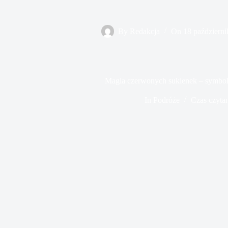
By
Redakcja
On
18 październi
Magia czerwonych sukienek – symboli
In
Podróże
Czas czyta