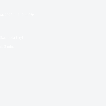
ka, 2025
In
Podróże
ka, moda i styl
nia
3 min.