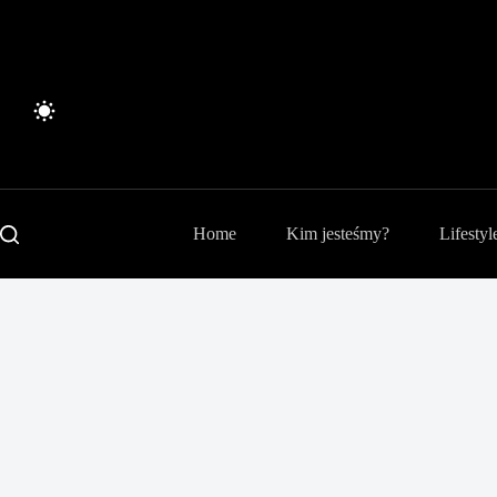
Przejdź
do
treści
Home
Kim jesteśmy?
Lifestyl