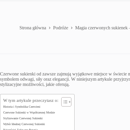
Strona główna
Podróże
Magia czerwonych sukienek –
Czerwone sukienki od zawsze zajmują wyjątkowe miejsce w świecie mo
symbolem odwagi, siły oraz elegancji. W niniejszym artykule przyjr
stylizacyjne możliwości, jakie oferują.
W tym artykule przeczytasz o:
Historia i Symbolika Czerwieni
Czerwone Sukienki w Współczesnej Modzie
Stylizowanie Czerwonej Sukienki
Wybór Idealnej Czerwonej Sukienki
Najczęściej Zadawane Pytania