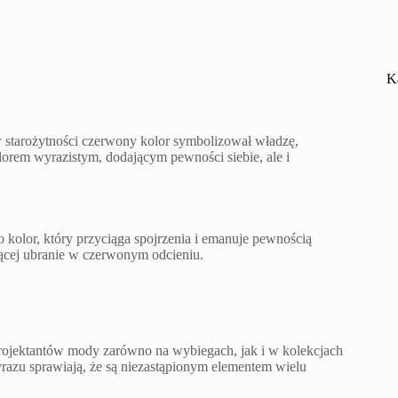
K
 starożytności czerwony kolor symbolizował władzę,
orem wyrazistym, dodającym pewności siebie, ale i
To kolor, który przyciąga spojrzenia i emanuje pewnością
zącej ubranie w czerwonym odcieniu.
rojektantów mody zarówno na wybiegach, jak i w kolekcjach
yrazu sprawiają, że są niezastąpionym elementem wielu