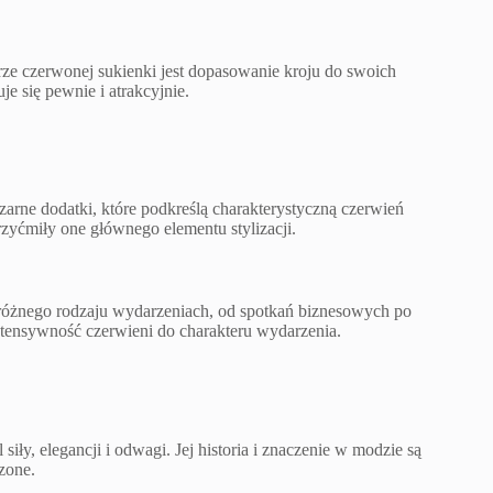
ze czerwonej sukienki jest dopasowanie kroju do swoich
e się pewnie i atrakcyjnie.
zarne dodatki, które podkreślą charakterystyczną czerwień
zyćmiły one głównego elementu stylizacji.
 różnego rodzaju wydarzeniach, od spotkań biznesowych po
ntensywność czerwieni do charakteru wydarzenia.
iły, elegancji i odwagi. Jej historia i znaczenie w modzie są
czone.