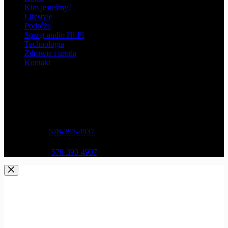
Kim jesteśmy?
Lifestyle
Podróże
Sprzęt audio Hi-Fi
Technologia
Zdrowie i uroda
Kontakt
Opening hours
9AM - 5PM
Address:
Street Name, NY 38954
Phone:
578-393-4937
Mobile:
578-393-4937