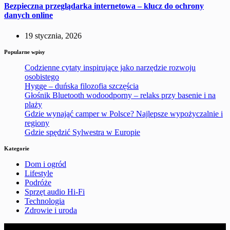
Bezpieczna przeglądarka internetowa – klucz do ochrony
danych online
19 stycznia, 2026
Popularne wpisy
Codzienne cytaty inspirujące jako narzędzie rozwoju
osobistego
Hygge – duńska filozofia szczęścia
Głośnik Bluetooth wodoodporny – relaks przy basenie i na
plaży
Gdzie wynająć camper w Polsce? Najlepsze wypożyczalnie i
regiony
Gdzie spędzić Sylwestra w Europie
Kategorie
Dom i ogród
Lifestyle
Podróże
Sprzęt audio Hi-Fi
Technologia
Zdrowie i uroda
4dreamersmusic.pl