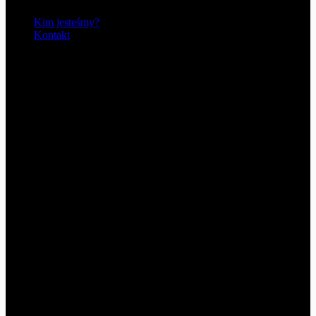
O nas
Kim jesteśmy?
Kontakt
Copyright © 2026 - 4dreamersmusic | Aktualności, ciekawostki,
newsy