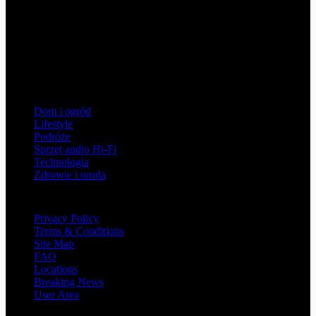
Witaj w serwisie 4dreamersmusic.pl, gdzie mówimy o kulturze,
rozrywce i innych ciekawych aspektach życia poz pracą.
Aktualności, ciekawostki i newsy z tych obszarów życia, które dają
przyjemność, ubogacają i rozwijają - bądź z nami na bieżąco,
obserwuj nasz serwis!
Kategorie
Dom i ogród
Lifestyle
Podróże
Sprzęt audio Hi-Fi
Technologia
Zdrowie i uroda
Information
Privacy Policy
Terms & Conditions
Site Map
FAQ
Locations
Breaking News
User Area