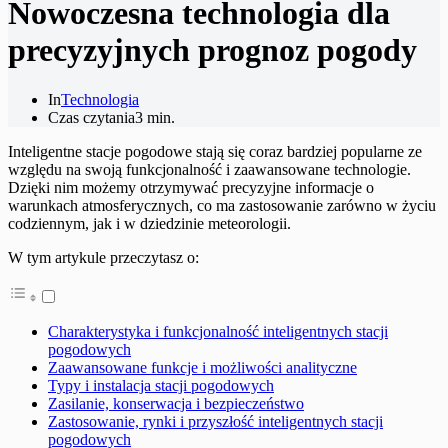
Nowoczesna technologia dla
precyzyjnych prognoz pogody
In
Technologia
Czas czytania
3 min.
Inteligentne stacje pogodowe stają się coraz bardziej popularne ze
względu na swoją funkcjonalność i zaawansowane technologie.
Dzięki nim możemy otrzymywać precyzyjne informacje o
warunkach atmosferycznych, co ma zastosowanie zarówno w życiu
codziennym, jak i w dziedzinie meteorologii.
W tym artykule przeczytasz o:
Charakterystyka i funkcjonalność inteligentnych stacji
pogodowych
Zaawansowane funkcje i możliwości analityczne
Typy i instalacja stacji pogodowych
Zasilanie, konserwacja i bezpieczeństwo
Zastosowanie, rynki i przyszłość inteligentnych stacji
pogodowych