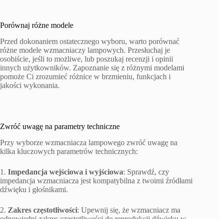
Porównaj różne modele
Przed dokonaniem ostatecznego wyboru, warto porównać
różne modele wzmacniaczy lampowych. Przesłuchaj je
osobiście, jeśli to możliwe, lub poszukaj recenzji i opinii
innych użytkowników. Zapoznanie się z różnymi modelami
pomoże Ci zrozumieć różnice w brzmieniu, funkcjach i
jakości wykonania.
Zwróć uwagę na parametry techniczne
Przy wyborze wzmacniacza lampowego zwróć uwagę na
kilka kluczowych parametrów technicznych:
1.
Impedancja wejściowa i wyjściowa
: Sprawdź, czy
impedancja wzmacniacza jest kompatybilna z twoimi źródłami
dźwięku i głośnikami.
2.
Zakres częstotliwości
: Upewnij się, że wzmacniacz ma
odpowiedni zakres częstotliwości do reprodukcji dźwięku w