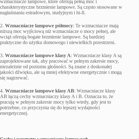
wzmacniacze lampowe, które oferują pełną moc i
charakterystyczne brzmienie lampowe. Są często stosowane w
nagłaśnianiu estradowym, studyjnym i hi-fi.
2.
Wzmacniacze lampowe półmocy
: Te wzmacniacze mają
niższą moc wyjściową niż wzmacniacze o mocy pełnej, ale
wciąż oferują bogate brzmienie lampowe. Są bardziej
praktyczne do użytku domowego i niewielkich przestrzeni.
3.
Wzmacniacze lampowe klasy A
: Wzmacniacze klasy A są
zaprojektowane tak, aby pracować w pełnym zakresie mocy,
niezależnie od poziomu głośności. Są znane z doskonałej
jakości dźwięku, ale są mniej efektywne energetycznie i mogą
się nagrzewać.
4.
Wzmacniacze lampowe klasy AB
: Wzmacniacze klasy
AB łączą cechy wzmacniaczy klasy A i B. Oznacza to, że
pracują w pełnym zakresie mocy tylko wtedy, gdy jest to
potrzebne, co przyczynia się do lepszej wydajności
energetycznej.