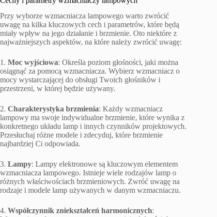
Cechy i parametry wzmacniaczy lampowych
Przy wyborze wzmacniacza lampowego warto zwrócić
uwagę na kilka kluczowych cech i parametrów, które będą
miały wpływ na jego działanie i brzmienie. Oto niektóre z
najważniejszych aspektów, na które należy zwrócić uwagę:
1.
Moc wyjściowa
: Określa poziom głośności, jaki można
osiągnąć za pomocą wzmacniacza. Wybierz wzmacniacz o
mocy wystarczającej do obsługi Twoich głośników i
przestrzeni, w której będzie używany.
2.
Charakterystyka brzmienia
: Każdy wzmacniacz
lampowy ma swoje indywidualne brzmienie, które wynika z
konkretnego układu lamp i innych czynników projektowych.
Przesłuchaj różne modele i zdecyduj, które brzmienie
najbardziej Ci odpowiada.
3.
Lampy
: Lampy elektronowe są kluczowym elementem
wzmacniacza lampowego. Istnieje wiele rodzajów lamp o
różnych właściwościach brzmieniowych. Zwróć uwagę na
rodzaje i modele lamp używanych w danym wzmacniaczu.
4.
Współczynnik zniekształceń harmonicznych
: