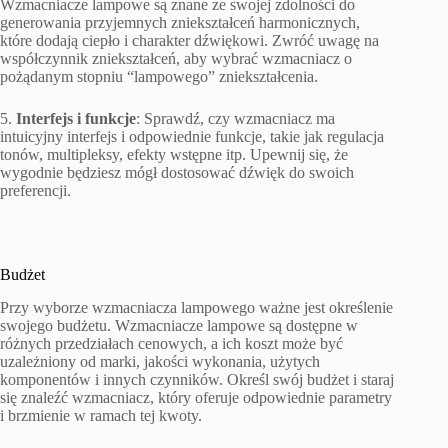
Wzmacniacze lampowe są znane ze swojej zdolności do
generowania przyjemnych zniekształceń harmonicznych,
które dodają ciepło i charakter dźwiękowi. Zwróć uwagę na
współczynnik zniekształceń, aby wybrać wzmacniacz o
pożądanym stopniu “lampowego” zniekształcenia.
5.
Interfejs i funkcje
: Sprawdź, czy wzmacniacz ma
intuicyjny interfejs i odpowiednie funkcje, takie jak regulacja
tonów, multipleksy, efekty wstępne itp. Upewnij się, że
wygodnie będziesz mógł dostosować dźwięk do swoich
preferencji.
Budżet
Przy wyborze wzmacniacza lampowego ważne jest określenie
swojego budżetu. Wzmacniacze lampowe są dostępne w
różnych przedziałach cenowych, a ich koszt może być
uzależniony od marki, jakości wykonania, użytych
komponentów i innych czynników. Określ swój budżet i staraj
się znaleźć wzmacniacz, który oferuje odpowiednie parametry
i brzmienie w ramach tej kwoty.