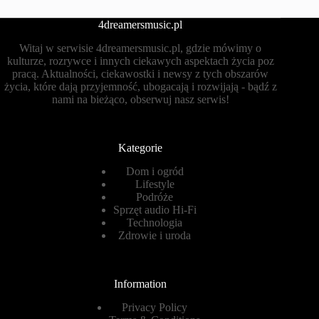
4dreamersmusic.pl
Witaj w serwisie 4dreamersmusic.pl, gdzie mówimy o
kulturze, rozrywce i innych ciekawych aspektach życia poz
pracą. Aktualności, ciekawostki i newsy z tych obszarów
życia, które dają przyjemność, ubogacają i rozwijają - bądź z
nami na bieżąco, obserwuj nasz serwis!
Kategorie
Dom i ogród
Lifestyle
Podróże
Sprzęt audio Hi-Fi
Technologia
Zdrowie i uroda
Information
Privacy Policy